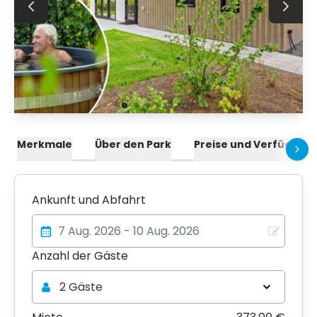
Merkmale
Über den Park
Preise und Verfügbark
Ankunft und Abfahrt
Anzahl der Gäste
Anzahl der Gäste
2 Gäste