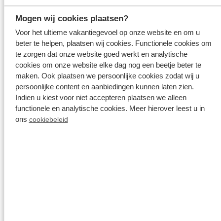
Mogen wij cookies plaatsen?
Einrichtungen
8.5
Voor het ultieme vakantiegevoel op onze website en om u
beter te helpen, plaatsen wij cookies. Functionele cookies om
Sauberkeit
8
te zorgen dat onze website goed werkt en analytische
cookies om onze website elke dag nog een beetje beter te
maken. Ook plaatsen we persoonlijke cookies zodat wij u
Personal
8
persoonlijke content en aanbiedingen kunnen laten zien.
Indien u kiest voor niet accepteren plaatsen we alleen
Essen und Trinken
8
functionele en analytische cookies. Meer hierover leest u in
ons
cookiebeleid
Dienst
3
Filter
Wählen Sie ein oder mehrere Themen aus, um
gezielte Bewertungen zu lesen: