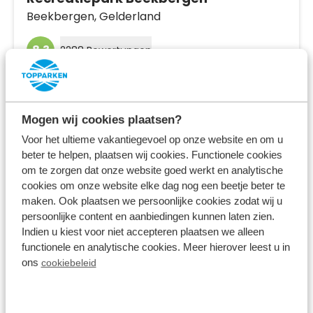
Beekbergen,
Gelderland
8.3
2288 Bewertungen
Mitten in den Wäldern von Gelderland
Ferienhäuser und Villen mit privaten
Mogen wij cookies plaatsen?
Wellnesseinrichtungen
Voor het ultieme vakantiegevoel op onze website en om u
In der Nähe des Nationalparks De Hoge
beter te helpen, plaatsen wij cookies. Functionele cookies
Veluwe
om te zorgen dat onze website goed werkt en analytische
cookies om onze website elke dag nog een beetje beter te
Fr 14. August - Mo 17. August
maken. Ook plaatsen we persoonlijke cookies zodat wij u
3 Nächte
Ab:
persoonlijke content en aanbiedingen kunnen laten zien.
460,00 €
2 Gäste
Indien u kiest voor niet accepteren plaatsen we alleen
functionele en analytische cookies. Meer hierover leest u in
ons
cookiebeleid
Unterkünfte ansehen