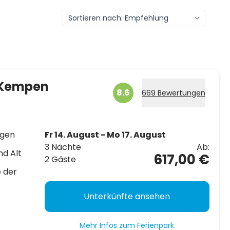
 Kempen
8.6
669 Bewertungen
egen
Fr 14. August - Mo 17. August
3 Nächte
Ab:
nd Alt
617,00 €
2 Gäste
 der
Unterkünfte ansehen
Mehr Infos zum Ferienpark