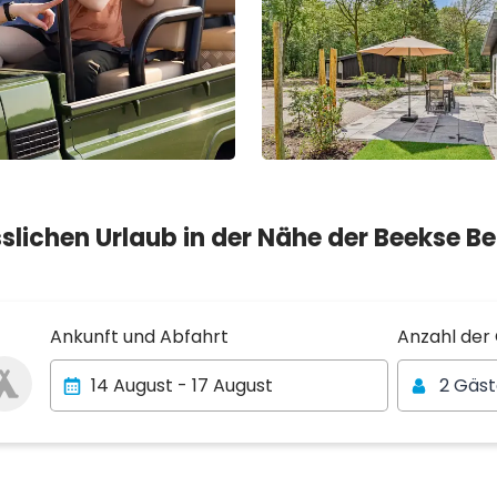
lichen Urlaub in der Nähe der Beekse Ber
Anzahl der
Ankunft und Abfahrt
Anzahl der
2 Gäs