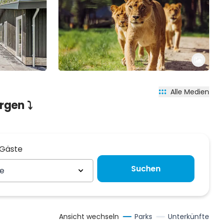
Alle Medien
gen ⤵️
 Gäste
 Gäste
Suchen
te
Ansicht wechseln
Parks
Unterkünfte