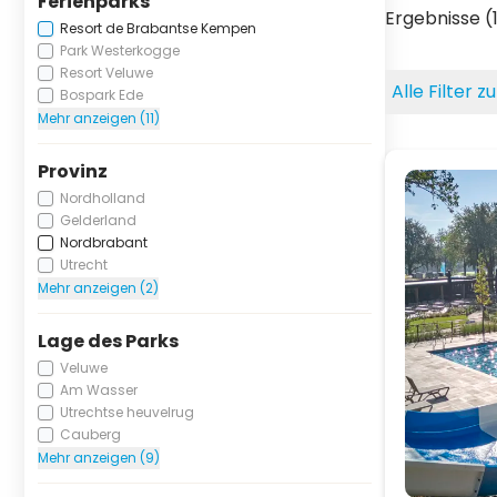
Ferienparks
Ergebnisse (
Resort de Brabantse Kempen
Park Westerkogge
Resort Veluwe
Alle Filter 
Bospark Ede
Mehr anzeigen (11)
Provinz
Nordholland
Gelderland
Nordbrabant
Utrecht
Mehr anzeigen (2)
Lage des Parks
Veluwe
Am Wasser
Utrechtse heuvelrug
Cauberg
Mehr anzeigen (9)