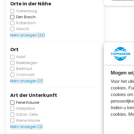
Orte in der Nähe
Valkenburg
Den Bosch
Rotterdam
Utrecht
Mehr anzeigen (32)
Ort
Aalst
Beekbergen
Berkhout
Mogen wij
Cromvoirt
Mehr anzeigen (11)
Voor het ul
cookies. Fu
Art der Unterkunft
cookies om 
persoonlijke
Ferienhäuser
Indien u kie
Stellplätze
cookies. Me
Safari-Zelte
Kleine Häuser
Mehr anzeigen (3)