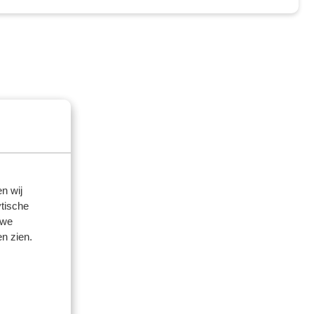
n wij
tische
 we
n zien.