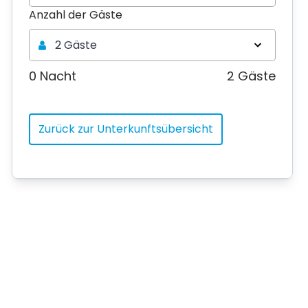
Anzahl der Gäste
Anzahl der Gäste
2 Gäste
0 Nacht
2 Gäste
Zurück zur Unterkunftsübersicht