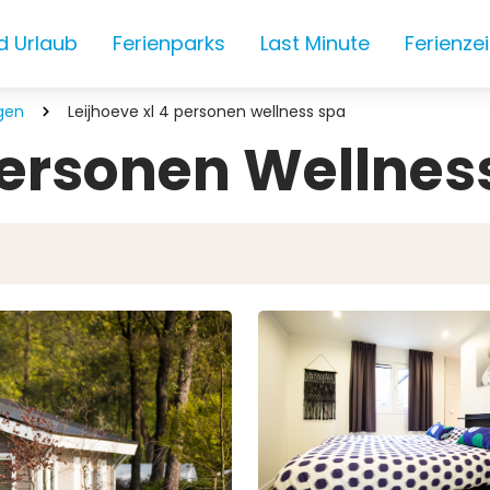
d Urlaub
Ferienparks
Last Minute
Ferienze
gen
Leijhoeve xl 4 personen wellness spa
personen Wellnes