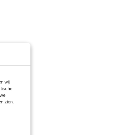
n wij
tische
 we
n zien.