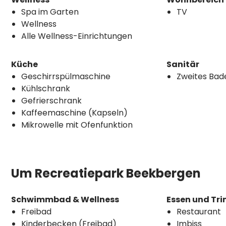
Spa im Garten
TV
Wellness
Alle Wellness-Einrichtungen
Küche
Sanitär
Geschirrspülmaschine
Zweites Ba
Kühlschrank
Gefrierschrank
Kaffeemaschine (Kapseln)
Mikrowelle mit Ofenfunktion
Um Recreatiepark Beekbergen
Schwimmbad & Wellness
Essen und Tri
Freibad
Restaurant
Kinderbecken (Freibad)
Imbiss