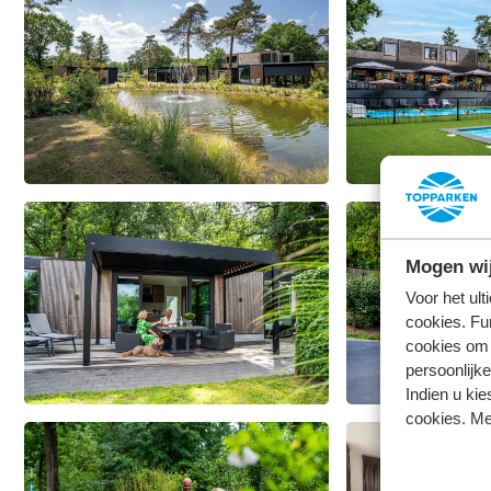
Mogen wij
Voor het ul
cookies. Fu
cookies om 
persoonlijke
Indien u kie
cookies. Me