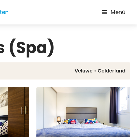
iten
Menü
s (Spa)
Veluwe •
Gelderland