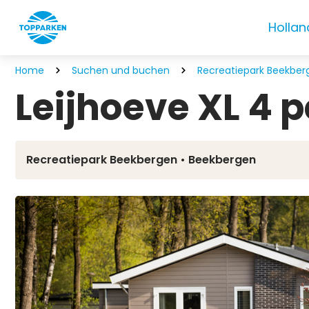
Hollan
Home
Suchen und buchen
Recreatiepark Beekber
Leijhoeve XL 4 
Recreatiepark Beekbergen • Beekbergen