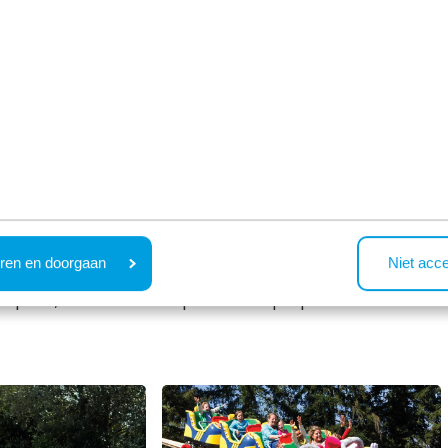
rk in der Veluwe. Ein Aufenthalt in diesem Ferienpark
on Ihrem Ferienhaus aus können Sie direkt in die Wälder
ren en doorgaan
Niet acc
iel zu erleben. Zu den Einrichtungen gehören ein
ielplatz, verschiedene Sport- und Spielplätze und ein