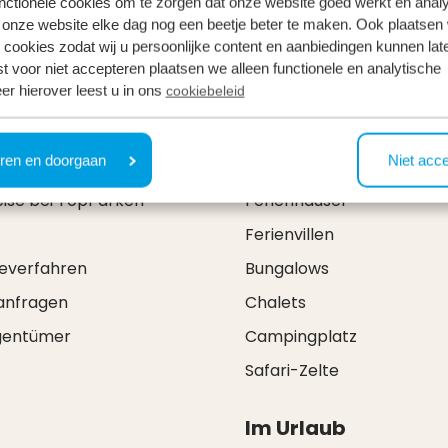
nctionele cookies om te zorgen dat onze website goed werkt en analy
onze website elke dag nog een beetje beter te maken. Ook plaatsen
 cookies zodat wij u persoonlijke content en aanbiedingen kunnen late
st voor niet accepteren plaatsen we alleen functionele en analytische
er hierover leest u in ons
cookiebeleid
& Kontakt
Arten
ren en doorgaan
Niet acc
eise bei TopParken
Ferienhäuser
Ferienvillen
everfahren
Bungalows
anfragen
Chalets
igentümer
Campingplatz
Safari-Zelte
Im Urlaub