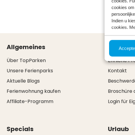
cookies. Fu
cookies om 
persoonlijke
Indien u kie
cookies. Me
Allgemeines
Service 
Accepte
Über TopParken
Ehrliche Pr
Unsere Ferienparks
Kontakt
Aktuelle Blogs
Beschwerd
Ferienwohnung kaufen
Broschüre 
Affiliate-Programm
Login für E
Specials
Urlaub