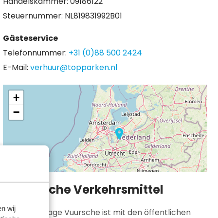
Handelskammer: 09186122
Steuernummer: NL819831992B01
Gästeservice
Telefonnummer:
+31 (0)88 500 2424
E-Mail:
verhuur@topparken.nl
+
−
Öffentliche Verkehrsmittel
n wij
Résidence Lage Vuursche ist mit den öffentlichen