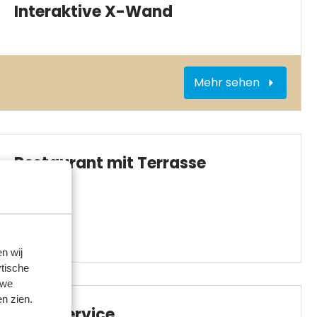
Interaktive X-Wand
Mehr sehen
Restaurant mit Terrasse
n wij
tische
 we
n zien.
BBQ-Service