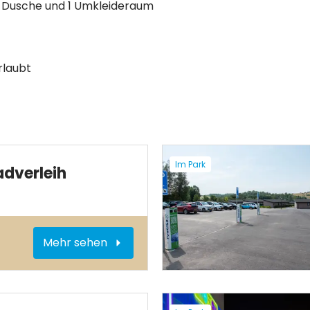
 1 Dusche und 1 Umkleideraum
rlaubt
Im Park
adverleih
Mehr sehen