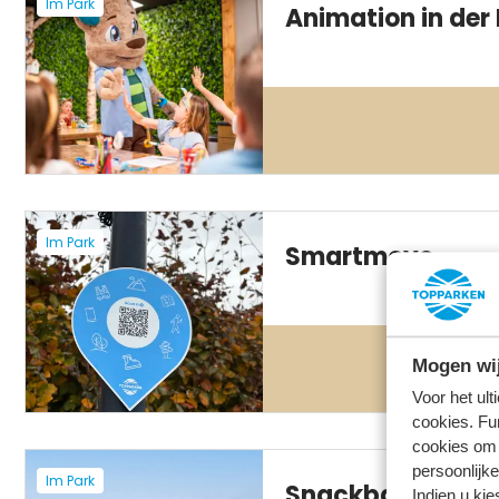
Im Park
Animation in der
Im Park
Smartmove
Mogen wij
Voor het ul
cookies. Fu
cookies om 
persoonlijke
Im Park
Snackbar
Indien u kie