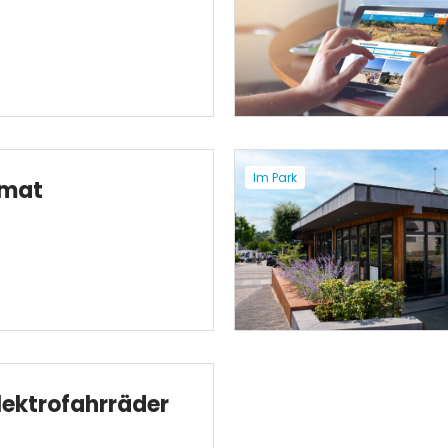
Im Park
omat
lektrofahrräder