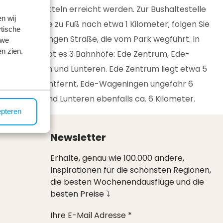
Verkehrsmitteln erreicht werden. Zur Bushaltestelle
n wij
gelangen Sie zu Fuß nach etwa 1 Kilometer; folgen Sie
tische
dafür der langen Straße, die vom Park wegführt. In
 we
n zien.
der Nähe gibt es 3 Bahnhöfe: Ede Zentrum, Ede-
Wageningen und Lunteren. Ede Zentrum liegt etwa 5
Kilometer entfernt, Ede-Wageningen ungefähr 6
Kilometer und Lunteren ebenfalls ca. 6 Kilometer.
epteren
Newsletter
Erhalte, genau wie 100.000 andere,
Inspirationen für die schönsten Regionen,
die besten Wochenendausflüge und die
besten Preise ⤵
Ihre E-Mail Adresse *