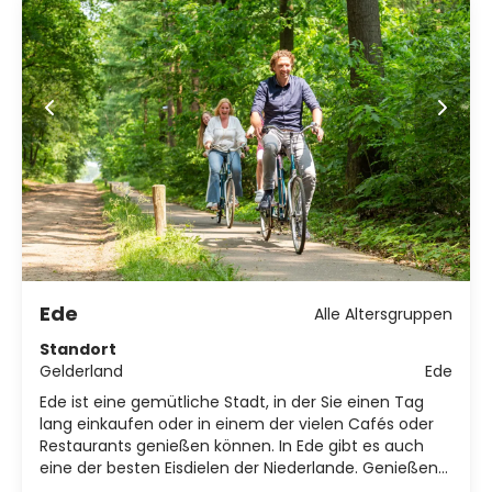
Ede
Alle Altersgruppen
Standort
Gelderland
Ede
Ede ist eine gemütliche Stadt, in der Sie einen Tag
lang einkaufen oder in einem der vielen Cafés oder
Restaurants genießen können. In Ede gibt es auch
eine der besten Eisdielen der Niederlande. Genießen
Sie während Ihres Urlaubs in Ede ein Eis mit