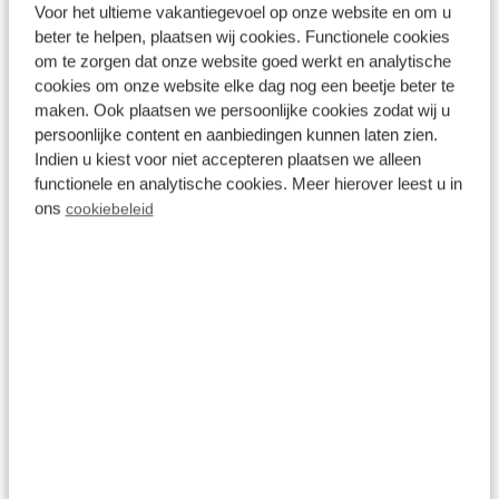
Bewertungen
Voor het ultieme vakantiegevoel op onze website en om u
beter te helpen, plaatsen wij cookies. Functionele cookies
om te zorgen dat onze website goed werkt en analytische
Preise und Verfügbarkeit prüfen
cookies om onze website elke dag nog een beetje beter te
maken. Ook plaatsen we persoonlijke cookies zodat wij u
persoonlijke content en aanbiedingen kunnen laten zien.
Indien u kiest voor niet accepteren plaatsen we alleen
functionele en analytische cookies. Meer hierover leest u in
Ausflugsziele in der Umgebung von
ons
cookiebeleid
Resort Bosvallei