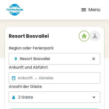
Menü
Resort Bosvallei
Region oder Ferienpark
2
Datum und Region
Resort Bosvallei
Ankunft und Abfahrt
Anzahl der Gäste
Anzahl der Gäste
2 Gäste