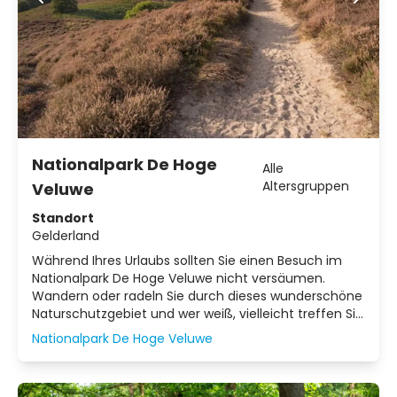
Nationalpark De Hoge
Alle
Altersgruppen
Veluwe
Standort
Gelderland
Während Ihres Urlaubs sollten Sie einen Besuch im
Nationalpark De Hoge Veluwe nicht versäumen.
Wandern oder radeln Sie durch dieses wunderschöne
Naturschutzgebiet und wer weiß, vielleicht treffen Sie
sogar auf ein wildes Tier. Entdecken Sie den
Nationalpark De Hoge Veluwe
Treibsand, die schönen Wälder und die weiten
Heidelandschaften.