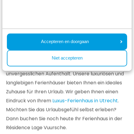
unserem Ferienpark in Lage Vuursche garantiert
Ruhe und Entspannung.
Sehen Sie unsere
Ferienhäuser in Utrecht
Accepteren en doorgaan
Jedes Ferienhaus in unserem Ferienpark in der
Niet accepteren
Provinz Utrecht verspricht einen komfortablen und
unvergesslichen Aufenthalt. Unsere luxuriösen und
langlebigen Ferienhäuser bieten Ihnen ein ideales
Zuhause für Ihren Urlaub. Wir geben Ihnen einen
Eindruck von Ihrem
Luxus-Ferienhaus in Utrecht
.
Möchten Sie das Urlaubsgefühl selbst erleben?
Dann buchen Sie noch heute Ihr Ferienhaus in der
Résidence Lage Vuursche.