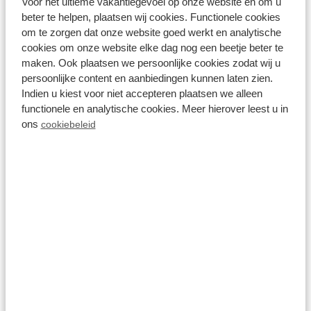
Voor het ultieme vakantiegevoel op onze website en om u
beter te helpen, plaatsen wij cookies. Functionele cookies
om te zorgen dat onze website goed werkt en analytische
Résidence Lage Vuursche
cookies om onze website elke dag nog een beetje beter te
maken. Ook plaatsen we persoonlijke cookies zodat wij u
persoonlijke content en aanbiedingen kunnen laten zien.
Last-Minute-
Indien u kiest voor niet accepteren plaatsen we alleen
functionele en analytische cookies. Meer hierover leest u in
Ferienhausvermietung
ons
cookiebeleid
Manchmal ist es schön, der täglichen Hektik zu
entfliehen. Für diese Momente bieten wir Ihnen ein
luxuriöses
Ferienhaus auf dem Utrechter
Bergrücken
. Ihr Last-Minute-Urlaub muss nicht weit
weg von zu Hause sein, sondern Sie können das
wunderbare Urlaubsgefühl auch in der Nähe Ihres
Zuhauses erleben. Ein Last-Minute-Aufenthalt in
einem luxuriösen und robusten Ferienhaus auf