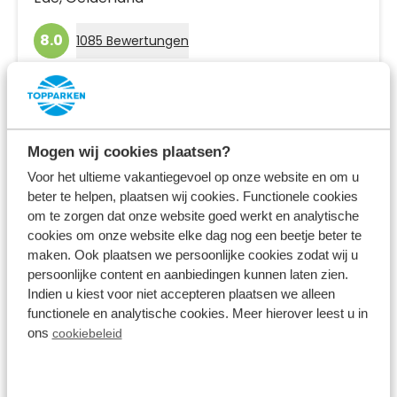
8.0
1085 Bewertungen
Familienpark in den Wäldern der Veluwe
Ferienhäuser, Campingplätze und
Safarizelte
Mogen wij cookies plaatsen?
Verschiedene Innen- und Außenanlagen
Voor het ultieme vakantiegevoel op onze website en om u
beter te helpen, plaatsen wij cookies. Functionele cookies
Fr 9. Oktober - Mo 12. Oktober
om te zorgen dat onze website goed werkt en analytische
3 Nächte
Ab:
cookies om onze website elke dag nog een beetje beter te
355,00 €
2 Gäste
maken. Ook plaatsen we persoonlijke cookies zodat wij u
persoonlijke content en aanbiedingen kunnen laten zien.
Indien u kiest voor niet accepteren plaatsen we alleen
Unterkünfte ansehen
functionele en analytische cookies. Meer hierover leest u in
ons
cookiebeleid
Mehr Infos zum Ferienpark