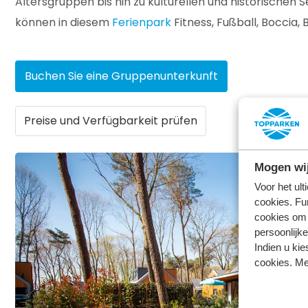
Altersgruppen bis hin zu kulturellen und historischen 
können in diesem
Ferienpark
Fitness, Fußball, Boccia
Buchen Sie eine Gruppenunterkunft
Preise und Verfügbarkeit prüfen
Mogen wij
Voor het ul
cookies. Fu
cookies om 
persoonlijke
Indien u kie
cookies. Me