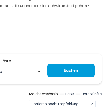
zuerst in die Sauna oder ins Schwimmbad gehen?
 Gäste
 Gäste
Suchen
te
Ansicht wechseln
Parks
Unterkünfte