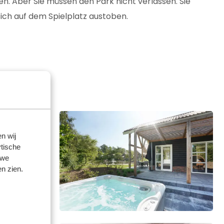
en. Aber Sie müssen den Park nicht verlassen. Sie
sich auf dem Spielplatz austoben.
n wij
tische
 we
n zien.