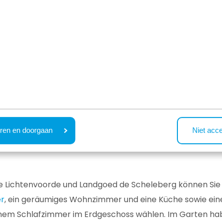
n Sie?
ren en doorgaan
Niet acc
 Lichtenvoorde und Landgoed de Scheleberg können Sie 
r
, ein geräumiges Wohnzimmer und eine Küche sowie ein
nem Schlafzimmer im Erdgeschoss wählen. Im Garten haben