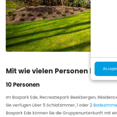
Mit wie vielen Personen komme
Accepte
10 Personen
Im Bospark Ede, Recreatiepark Beekbergen, Résidence
Sie verfügen über 5 Schlafzimmer, 1 oder 2
Badezimme
Bospark Ede können Sie die Gruppenunterkunft mit ei