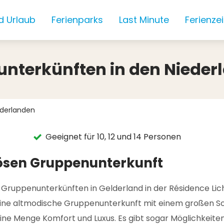
d Urlaub
Ferienparks
Last Minute
Ferienze
nterkünften in den Nieder
ederlanden
Geeignet für 10, 12 und 14 Personen
riösen Gruppenunterkunft
n Gruppenunterkünften in Gelderland in der Résidence L
e altmodische Gruppenunterkunft mit einem großen Schla
ne Menge Komfort und Luxus. Es gibt sogar Möglichkeite