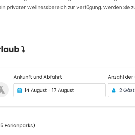
ein privater Wellnessbereich zur Verfügung. Werden Sie 
laub ⤵
Anzahl der
Ankunft und Abfahrt
Anzahl der
2 Gäs
15 Ferienparks)