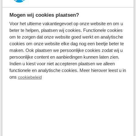
Dies entspricht den gesetzlichen Vorschriften für
sauberes Badewasser.
Mogen wij cookies plaatsen?
Voor het ultieme vakantiegevoel op onze website en om u
Regeln
beter te helpen, plaatsen wij cookies. Functionele cookies
om te zorgen dat onze website goed werkt en analytische
Wir bitten Sie, bei der Benutzung des Whirlpools alle
cookies om onze website elke dag nog een beetje beter te
Regeln zu beachten, die auf der Informationstafel
maken. Ook plaatsen we persoonlijke cookies zodat wij u
persoonlijke content en aanbiedingen kunnen laten zien.
angegeben sind. Wir bitten Sie, die folgenden
Indien u kiest voor niet accepteren plaatsen we alleen
Punkte besonders zu beachten:
functionele en analytische cookies. Meer hierover leest u in
ons
cookiebeleid
Um die Hygiene des Badewassers zu fördern, ist
das Abspülen vor der Benutzung obligatorisch.
Das Tragen von Badebekleidung ist obligatorisch.
Benutzung
Nehmen Sie den Deckel des Whirlpools ab, indem
Sie ihn nach hinten schieben.