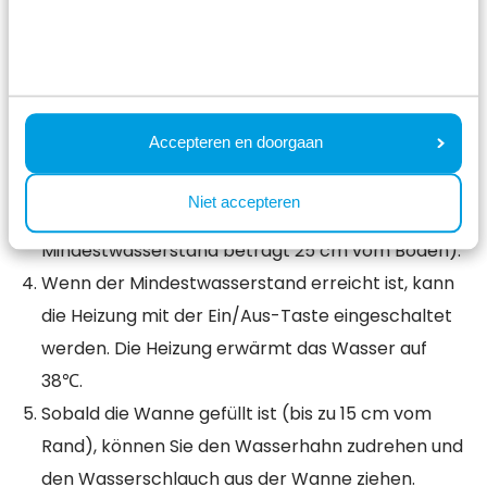
Schließen Sie den Wasserschlauch an den
Wasserhahn an. Wenn sich der Schlüssel für den
Außenwasserhahn nicht in der Nähe des
Wasserhahns befindet, kann er in der
Accepteren en doorgaan
Besteckschublade gefunden werden.
Füllen Sie die Wanne mit Wasser, indem Sie den
Niet accepteren
Wasserschlauch in die Wanne legen (der
Mindestwasserstand beträgt 25 cm vom Boden).
Wenn der Mindestwasserstand erreicht ist, kann
die Heizung mit der Ein/Aus-Taste eingeschaltet
werden. Die Heizung erwärmt das Wasser auf
38℃.
Sobald die Wanne gefüllt ist (bis zu 15 cm vom
Rand), können Sie den Wasserhahn zudrehen und
den Wasserschlauch aus der Wanne ziehen.