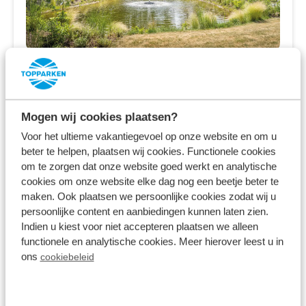
Recreatiepark Beekbergen
Beekbergen,
Gelderland
Mogen wij cookies plaatsen?
8.3
2287 Bewertungen
Voor het ultieme vakantiegevoel op onze website en om u
beter te helpen, plaatsen wij cookies. Functionele cookies
Mitten in den Wäldern von Gelderland
om te zorgen dat onze website goed werkt en analytische
Ferienhäuser und Villen mit privaten
cookies om onze website elke dag nog een beetje beter te
Wellnesseinrichtungen
maken. Ook plaatsen we persoonlijke cookies zodat wij u
persoonlijke content en aanbiedingen kunnen laten zien.
In der Nähe des Nationalparks De Hoge
Indien u kiest voor niet accepteren plaatsen we alleen
Veluwe
functionele en analytische cookies. Meer hierover leest u in
ons
cookiebeleid
Fr 14. August - Mo 17. August
3 Nächte
Ab:
487,00 €
3 Gäste