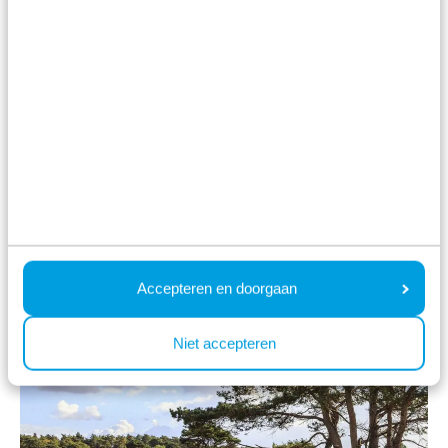
ein großer Spaß, und das Zuschauen bei den
Fütterungen ist nach wie vor Shaes
Lieblingsbeschäftigung (vor allem bei den Affen!),
das Spielen im RavotAapia - Europas größtem
Indoor-Spiel-Dschungel - und das Essen von
Poffertjes im Bärenwald runden den Ausflug ab.
Accepteren en doorgaan
Niet accepteren