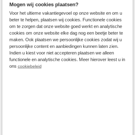
Mogen wij cookies plaatsen?
hier einen schönen Spaziergang gemacht (so
Voor het ultieme vakantiegevoel op onze website en om u
schön mit Cate in der Babytrage, so dass wir keine
beter te helpen, plaatsen wij cookies. Functionele cookies
Probleme mit holprigen Waldwegen und einem
om te zorgen dat onze website goed werkt en analytische
cookies om onze website elke dag nog een beetje beter te
Kinderwagen hatten) und sogar eine Radtour auf
maken. Ook plaatsen we persoonlijke cookies zodat wij u
den berühmten weißen Fahrrädern in diesem
persoonlijke content en aanbiedingen kunnen laten zien.
schönen Stück Natur gemacht.
Indien u kiest voor niet accepteren plaatsen we alleen
functionele en analytische cookies. Meer hierover leest u in
Natürlich gibt es in der unmittelbaren Umgebung
ons
cookiebeleid
viele Dörfer und Städte wie Ede, Otterlo und
Bennekom zu besichtigen, aber wir entschieden uns
für den
Ouwehands Dierenpark
. Das ist einer
unserer Lieblingszoos in den Niederlanden, den wir
jedes Jahr ein paar Mal besuchen. Die
Riesenpandas sind nach wie vor imposant, hier und
da gab es Jungtiere zu sehen, die Seelöwenshow ist