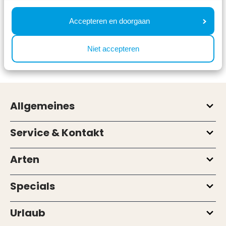
aber es kommen auch viele Leute mit
Assistenzhunden."
Accepteren en doorgaan
Auf
Landgoed de Scheleberg
steht ein spezielles
Niet accepteren
Buffet für Hunde bereit.
Allgemeines
Service & Kontakt
Arten
Specials
Urlaub