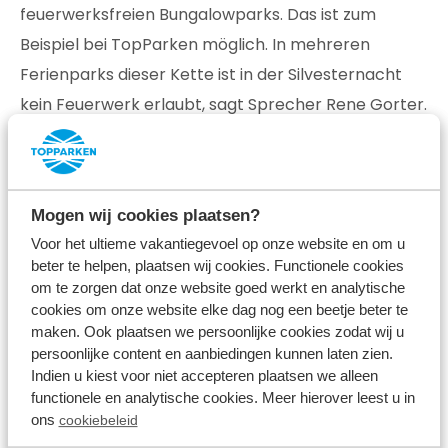
feuerwerksfreien Bungalowparks. Das ist zum
Beispiel bei TopParken möglich. In mehreren
Ferienparks dieser Kette ist in der Silvesternacht
kein Feuerwerk erlaubt, sagt Sprecher Rene Gorter.
"Wir haben das vor vier Jahren eingeführt und es ist
sehr beliebt. Leute, die zum Jahreswechsel
kommen, buchen oft gleich danach auch für das
Mogen wij cookies plaatsen?
nächste Jahr".
Voor het ultieme vakantiegevoel op onze website en om u
beter te helpen, plaatsen wij cookies. Functionele cookies
Das betrifft vor allem Hundebesitzer. Der Park De
om te zorgen dat onze website goed werkt en analytische
Scheleberg, dessen Leiter Gorter ist, ist zum Beispiel
cookies om onze website elke dag nog een beetje beter te
mit 300 Hunden voll belegt. "Wir haben genauso
maken. Ook plaatsen we persoonlijke cookies zodat wij u
persoonlijke content en aanbiedingen kunnen laten zien.
viele Ferienhäuser wie Hunde. Wir reagieren auch
Indien u kiest voor niet accepteren plaatsen we alleen
darauf, zum Beispiel haben wir ein spezielles
functionele en analytische cookies. Meer hierover leest u in
Hundebuffet. Meistens sind es ganz normale Hunde,
ons
cookiebeleid