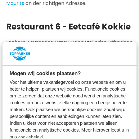
Maurits
an der richtigen Adresse.
Restaurant 6 - Eetcafé Kokkie
Leckere Tournedos, Satay, Schnitzel oder Hähnchen
gibt es bei
Eetcafé Kokkie
. Dieses gemütliche Lokal
ist für alle geeignet, die eine ungezwungene
Atmosphäre und gutes Essen lieben. Außerdem sind
Mogen wij cookies plaatsen?
die Gerichte preisgünstig, so dass das Essen im
Voor het ultieme vakantiegevoel op onze website en om u
Eetcafe Kokkie sowohl für Sie als auch für Ihren
beter te helpen, plaatsen wij cookies. Functionele cookies
om te zorgen dat onze website goed werkt en analytische
Geldbeutel ein Genuss ist.
cookies om onze website elke dag nog een beetje beter te
maken. Ook plaatsen we persoonlijke cookies zodat wij u
persoonlijke content en aanbiedingen kunnen laten zien.
Restaurant 7 -
Indien u kiest voor niet accepteren plaatsen we alleen
functionele en analytische cookies. Meer hierover leest u in
Malkenschoten
ons
cookiebeleid