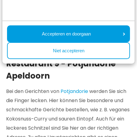
Dieses französisch-italienische Restaurant vereint
das Beste aus beiden Küchen und das schmeckt
man in allem, was man bestellen kann. Die
Speisekarte ist so umfangreich, dass man fast die
Accepteren en doorgaan
Qual der Wahl hat.
Niet accepteren
Restaurant 9 - Potjandorie
Apeldoorn
Bei den Gerichten von
Potjandorie
werden Sie sich
die Finger lecken. Hier können Sie besondere und
schmackhafte Gerichte bestellen, wie z. B. veganes
Kokosnuss-Curry und sauren Eintopf. Auch für ein
leckeres Schnitzel sind Sie hier an der richtigen