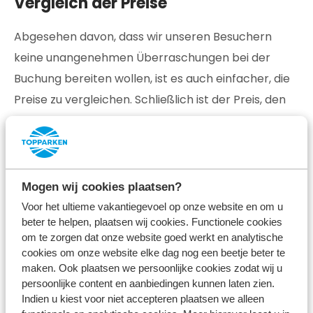
Vergleich der Preise
Abgesehen davon, dass wir unseren Besuchern
keine unangenehmen Überraschungen bei der
Buchung bereiten wollen, ist es auch einfacher, die
Preise zu vergleichen. Schließlich ist der Preis, den
man vergleichen möchte, der Gesamtpreis und
nicht ein Startpreis, zu dem verschiedene
Zusatzkosten hinzukommen. Marketingtechnisch
mag es interessant sein, mit einem niedrigen
Mogen wij cookies plaatsen?
Einstiegspreis möglichst viele Besucher anzulocken,
Voor het ultieme vakantiegevoel op onze website en om u
beter te helpen, plaatsen wij cookies. Functionele cookies
aber wir legen mehr Wert auf Kundenfreundlichkeit
om te zorgen dat onze website goed werkt en analytische
und eine angenehme Customer Journey; von der
cookies om onze website elke dag nog een beetje beter te
Buchung bis zur Heimkehr.
maken. Ook plaatsen we persoonlijke cookies zodat wij u
persoonlijke content en aanbiedingen kunnen laten zien.
Indien u kiest voor niet accepteren plaatsen we alleen