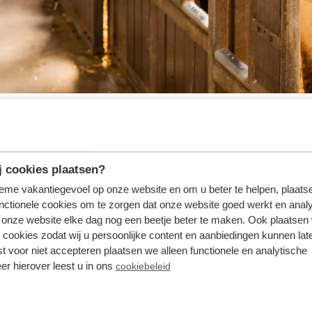
Das macht den Tagesausritt
"Der Hoenderlose Wald
" zu ei
 cookies plaatsen?
en Sie nördlich von Hoenderloo zu dieser abwechslungsre
tieme vakantiegevoel op onze website en om u beter te helpen, plaatse
en Herausforderung für sportlich orientierte Reiter.
nctionele cookies om te zorgen dat onze website goed werkt en analy
onze website elke dag nog een beetje beter te maken. Ook plaatsen
 cookies zodat wij u persoonlijke content en aanbiedingen kunnen late
st voor niet accepteren plaatsen we alleen functionele en analytische
er hierover leest u in ons
cookiebeleid
Liste der schönsten Ausritte durch die Veluwe nicht fehlen
d Laubbäume sind auf dieser Route in großer Zahl zu finde