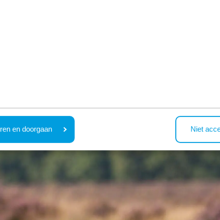
 von 1,5 Stunden ist diese Route der ideale Zeitvertreib fü
ren en doorgaan
Niet acc