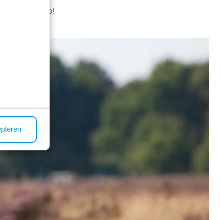
r Ihren Urlaub!
epteren