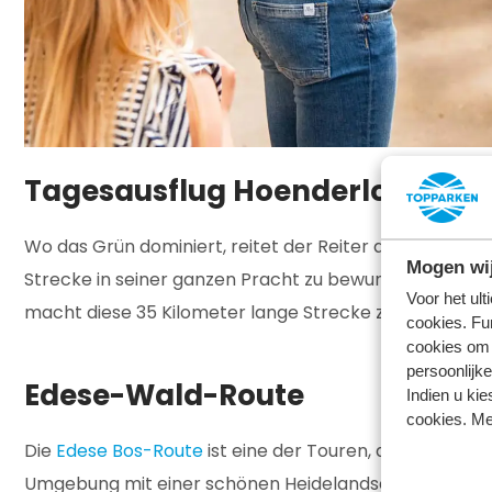
Tagesausflug Hoenderlose Bos
Wo das Grün dominiert, reitet der Reiter am besten. 
Mogen wij
Strecke in seiner ganzen Pracht zu bewundern, start
Voor het ul
macht diese 35 Kilometer lange Strecke zu einer lustig
cookies. Fu
cookies om 
persoonlijke
Edese-Wald-Route
Indien u kie
cookies. Me
Die
Edese Bos-Route
ist eine der Touren, die auf der 
Umgebung mit einer schönen Heidelandschaft. Nadel- un