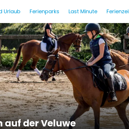
d Urlaub
Ferienparks
Last Minute
Ferienze
n auf der Veluwe