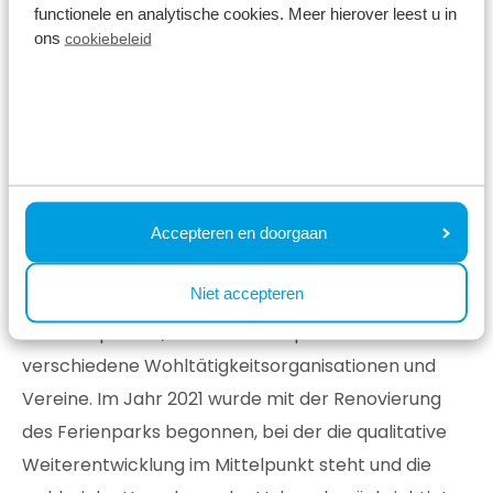
Rezeption)
functionele en analytische cookies. Meer hierover leest u in
ons
cookiebeleid
Insektenhotels und Nistkästen für Vögel
Verwendung nachhaltiger Spielgeräte
Asthaufen entlang des Parks
Lokale Bepflanzung
Mehr als Natur
Nachhaltigkeit
geht über einen positiven Beitrag zur
Accepteren en doorgaan
Natur hinaus. So beteiligt sich Bospark Ede aktiv an
Niet accepteren
regionalen Partnerschaften wie Vitale
Vakantieparken, und der Ferienpark unterstützt
verschiedene Wohltätigkeitsorganisationen und
Vereine. Im Jahr 2021 wurde mit der Renovierung
des Ferienparks begonnen, bei der die qualitative
Weiterentwicklung im Mittelpunkt steht und die