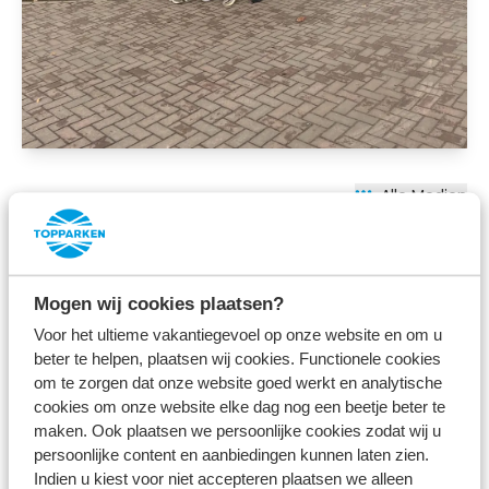
Alle Medien
Werden Sie demnächst im
Bospark Ede
übernachten? Dann schauen Sie sich unsere
sichtbaren, umweltbewussten Beiträge an:
Mogen wij cookies plaatsen?
Voor het ultieme vakantiegevoel op onze website en om u
Nachhaltige Ferienhäuser (mit
beter te helpen, plaatsen wij cookies. Functionele cookies
Sonnenkollektoren)
om te zorgen dat onze website goed werkt en analytische
Waldstück im Park, in dem die Natur ihren
cookies om onze website elke dag nog een beetje beter te
maken. Ook plaatsen we persoonlijke cookies zodat wij u
eigenen Lauf nehmen kann
persoonlijke content en aanbiedingen kunnen laten zien.
Verkauf von regionalen Produkten (an der
Indien u kiest voor niet accepteren plaatsen we alleen