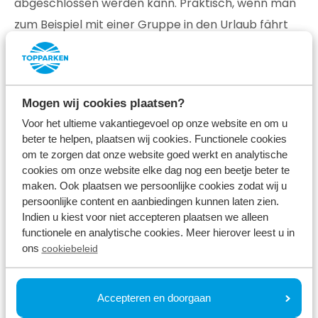
abgeschlossen werden kann. Praktisch, wenn man
zum Beispiel mit einer Gruppe in den Urlaub fährt
und mehrere Ferienhäuser buchen möchte.
Das Hinzufügen einer Unterkunft zum Warenkorb
wird durch ein Pop-up-Fenster angezeigt. Über
Mogen wij cookies plaatsen?
dieses Pop-up können Sie mit dem
Voor het ultieme vakantiegevoel op onze website en om u
beter te helpen, plaatsen wij cookies. Functionele cookies
Buchungsvorgang fortfahren. Natürlich können Sie
om te zorgen dat onze website goed werkt en analytische
auch auf der Seite weitermachen, auf der Sie sich
cookies om onze website elke dag nog een beetje beter te
gerade befinden. Zum Beispiel, um direkt eine
maken. Ook plaatsen we persoonlijke cookies zodat wij u
persoonlijke content en aanbiedingen kunnen laten zien.
weitere Unterkunft hinzuzufügen. Den Warenkorb
Indien u kiest voor niet accepteren plaatsen we alleen
finden Sie oben rechts in der Menüleiste unserer
functionele en analytische cookies. Meer hierover leest u in
Website.
ons
cookiebeleid
Accepteren en doorgaan
Ontdek het zelf