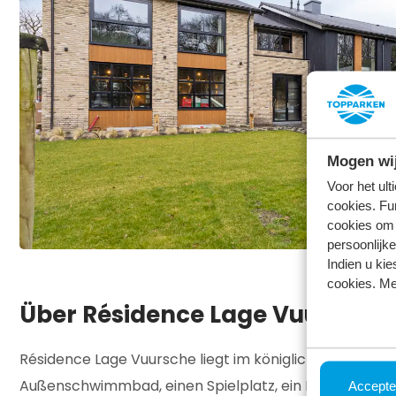
Mogen wij
Voor het ul
cookies. Fu
cookies om 
persoonlijke
Indien u kie
cookies. Me
Über Résidence Lage Vuursche
Résidence Lage Vuursche liegt im königlichen Ort Lage
Außenschwimmbad, einen Spielplatz, ein Restaurant u
Accepte