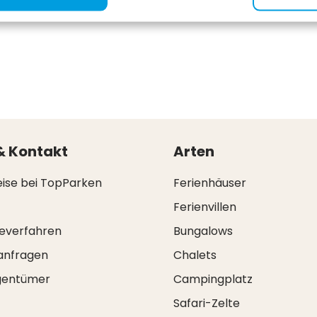
gebung bietet viele Erholungsmöglichkeiten, darunter de
& Kontakt
Arten
eise bei TopParken
Ferienhäuser
Ferienvillen
everfahren
Bungalows
anfragen
Chalets
igentümer
Campingplatz
Safari-Zelte