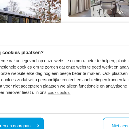
 cookies plaatsen?
tieme vakantiegevoel op onze website en om u beter te helpen, plaatse
nctionele cookies om te zorgen dat onze website goed werkt en analy
onze website elke dag nog een beetje beter te maken. Ook plaatsen
 cookies zodat wij u persoonlijke content en aanbiedingen kunnen late
st voor niet accepteren plaatsen we alleen functionele en analytische
er hierover leest u in ons
cookiebeleid
 Vuursche, nicht weit von der lebhaften Stadt Utrecht ent
nd ein Wellnesscenter (ab Ende Mai). Neben den Luxus-F
ren en doorgaan
Niet acc