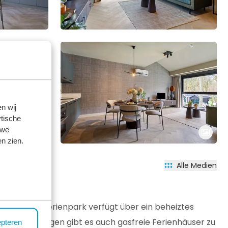
n wij
tische
 we
n zien.
Alle Medien
fernt. Der Ferienpark verfügt über ein beheiztes
erienwohnungen gibt es auch gasfreie Ferienhäuser zu
epteren