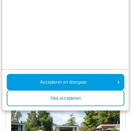
Viele Einrichtungen für Jung und Alt
In Nordbrabant gelegen, nahe der
belgischen Grenze
Fr 12. Februar - Mo 15. Februar
3 Nächte
Ab:
336,00 €
2 Gäste
Unterkünfte ansehen
Accepteren en doorgaan
Mehr Infos zum Ferienpark
Niet accepteren