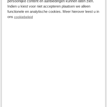
persoonlijke content en aanbiedingen kunnen laten zien.
Indien u kiest voor niet accepteren plaatsen we alleen
Alle Medien
functionele en analytische cookies. Meer hierover leest u in
ons
cookiebeleid
Neuer Campingplatz
Direkt am Wasser des Flusses Lek
Erneuertes, modernes Sanitärgebäude
Hunde sind willkommen