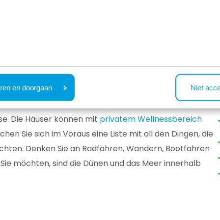
m Ferienhaus in den Dünen
ren en doorgaan
Niet acc
ernative zu einem Ferienhaus in den Dünen. Sie wohnen
se. Die Häuser können mit
privatem Wellnessbereich
en Sie sich im Voraus eine Liste mit all den Dingen, die
hten. Denken Sie an Radfahren, Wandern, Bootfahren
Sie möchten, sind die Dünen und das Meer innerhalb