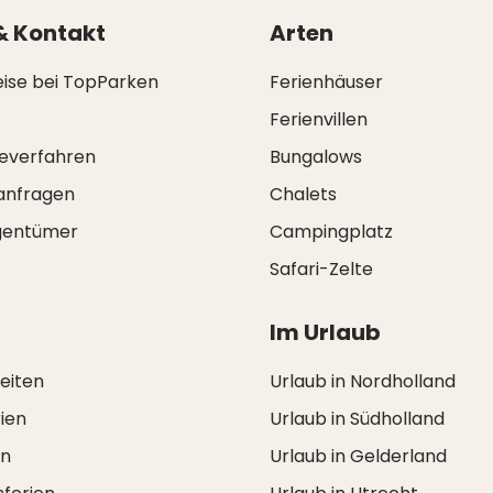
& Kontakt
Arten
eise bei TopParken
Ferienhäuser
Ferienvillen
everfahren
Bungalows
anfragen
Chalets
igentümer
Campingplatz
Safari-Zelte
Im Urlaub
zeiten
Urlaub in Nordholland
ien
Urlaub in Südholland
en
Urlaub in Gelderland