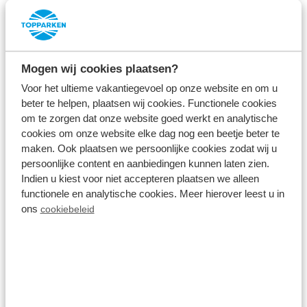
Mehr Infos zum Ferienpark
Mogen wij cookies plaatsen?
Das echte Urlaubsgefühl
Voor het ultieme vakantiegevoel op onze website en om u
beter te helpen, plaatsen wij cookies. Functionele cookies
Entscheiden Sie sich für einen Aufenthalt am
om te zorgen dat onze website goed werkt en analytische
cookies om onze website elke dag nog een beetje beter te
IJsselmeer, Markermeer, an der IJssel oder an der
maken. Ook plaatsen we persoonlijke cookies zodat wij u
Maas und erleben Sie so oder so das ultimative
persoonlijke content en aanbiedingen kunnen laten zien.
Urlaubsgefühl. Die Unterkünfte in den Ferienparks
Indien u kiest voor niet accepteren plaatsen we alleen
functionele en analytische cookies. Meer hierover leest u in
bieten Platz für bis zu 6 Personen. Perfekt für einen
ons
cookiebeleid
Urlaub mit der Familie oder mit Freunden! Natürlich
ist ein Urlaub nicht komplett ohne ein
Schwimmbad
. In den Schwimmbädern von Park
Westerkogge oder Parc de IJsselhoeve können Sie
sich abkühlen und ausgiebig planschen! Neben dem