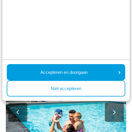
gemütliches Wohnzimmer, eine voll ausgestattete
Küche, ein oder mehrere Schlafzimmer mit
bequemen Betten und ein modernes Badezimmer.
Sie können Ihr Auto direkt an der Unterkunft
parken, was sehr praktisch ist. So sind Buggy,
Wickeltasche, Maxi-Cosy und andere Utensilien für
Ihr Baby im Handumdrehen in Ihrem Ferienhaus.
Accepteren en doorgaan
Niet accepteren