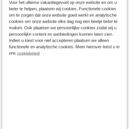
Voor het ultieme vakantiegevoel op onze website en om u
beter te helpen, plaatsen wij cookies. Functionele cookies
Hat sich Ihre Familie kürzlich um ein Baby
om te zorgen dat onze website goed werkt en analytische
vergrößert? Herzlichen Glückwunsch! Dann lassen
cookies om onze website elke dag nog een beetje beter te
maken. Ook plaatsen we persoonlijke cookies zodat wij u
Sie sich nicht davon abhalten, einen Urlaub oder ein
persoonlijke content en aanbiedingen kunnen laten zien.
Wochenende in den Niederlanden
zu planen. Sie
Indien u kiest voor niet accepteren plaatsen we alleen
können auch
mit Ihrem Baby in den Urlaub
fahren.
functionele en analytische cookies. Meer hierover leest u in
ons
cookiebeleid
Unsere Ferienhäuser sind luxuriös und geräumig, so
dass Sie ein Babybett aufstellen können. Außerhalb
der Schulferien können Sie die ruhige Atmosphäre
in unseren Ferienparks genießen, so dass Sie und Ihr
Baby sich völlig entspannen können. Möchten Ihre
Großeltern auch in den Urlaub kommen? Oder
möchten Sie mit einem anderen Paar in den Urlaub
fahren? Unsere Ferienhäuser bieten Platz für 2 bis 6
Personen. Ihr Ferienhaus verfügt über ein