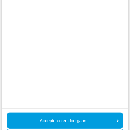
Tretbootverleih
Mehr sehen
Im Park
Accepteren en doorgaan