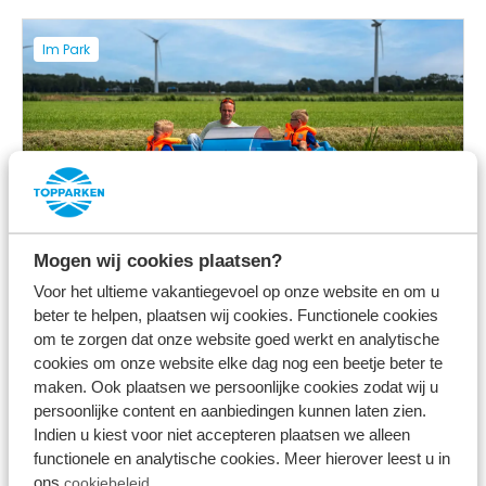
Im Park
Tretbootverleih
Mogen wij cookies plaatsen?
Voor het ultieme vakantiegevoel op onze website en om u
beter te helpen, plaatsen wij cookies. Functionele cookies
om te zorgen dat onze website goed werkt en analytische
Mehr sehen
cookies om onze website elke dag nog een beetje beter te
maken. Ook plaatsen we persoonlijke cookies zodat wij u
persoonlijke content en aanbiedingen kunnen laten zien.
Indien u kiest voor niet accepteren plaatsen we alleen
In der Nähe des Parks
functionele en analytische cookies. Meer hierover leest u in
ons
cookiebeleid