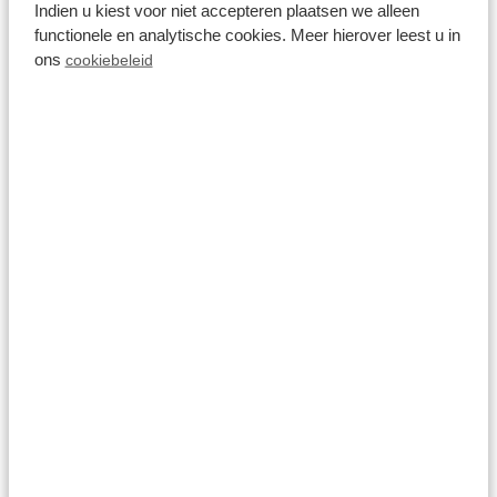
Indien u kiest voor niet accepteren plaatsen we alleen
functionele en analytische cookies. Meer hierover leest u in
ons
cookiebeleid
Interaktive X-Wand
Mehr sehen
Im Park