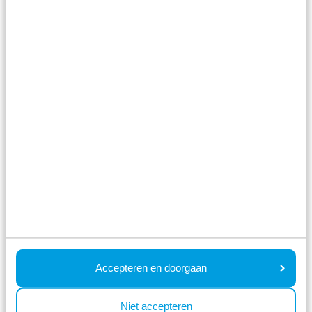
Restaurant mit Terrasse
Im Park
BBQ-Service
Accepteren en doorgaan
Niet accepteren