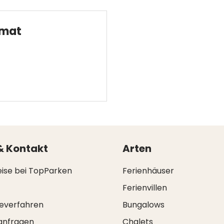
omat
& Kontakt
Arten
eise bei TopParken
Ferienhäuser
Ferienvillen
everfahren
Bungalows
anfragen
Chalets