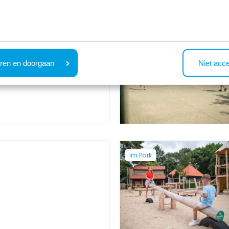
Im Park
gd
ren en doorgaan
Niet acc
Im Park