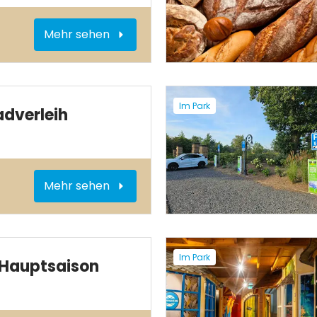
Mehr sehen
Im Park
adverleih
Mehr sehen
Im Park
 Hauptsaison