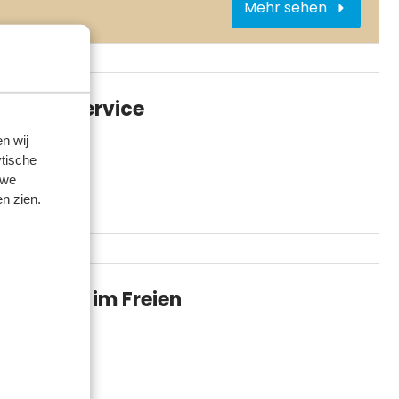
Mehr sehen
BBQ-Service
n wij
tische
 we
n zien.
Fitness im Freien