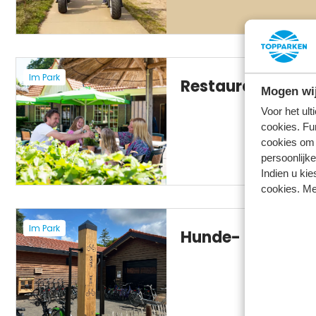
Im Park
Restaurant mit T
Mogen wij
Voor het ul
cookies. Fu
cookies om 
persoonlijke
Indien u kie
cookies. Me
Im Park
Hunde- und Fah