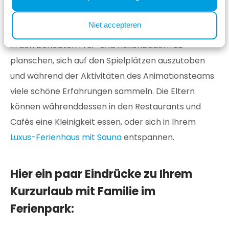
kinderfreundlichen Einrichtungen sorgen für jede
Niet accepteren
Menge Unterhaltung. Ihre Kinder werden es lieben
in den beheizten Frei- und Hallenbädern zu
planschen, sich auf den Spielplätzen auszutoben
und während der Aktivitäten des Animationsteams
viele schöne Erfahrungen sammeln. Die Eltern
können währenddessen in den Restaurants und
Cafés eine Kleinigkeit essen, oder sich in Ihrem
Luxus-Ferienhaus mit Sauna
entspannen.
Hier ein paar Eindrücke zu Ihrem
Kurzurlaub mit Familie im
Ferienpark: