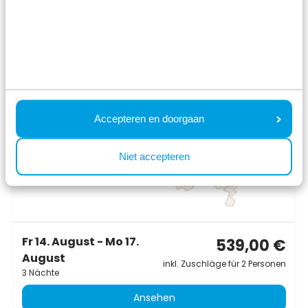
8.0
Juni
Rialto 5 personen
Accepteren en doorgaan
Résidence de Leuvert
Cromvoirt, Nordbrabant
Niet accepteren
5
1
1
Fr 14. August - Mo 17.
539,00 €
August
inkl. Zuschläge für 2 Personen
3 Nächte
Ansehen