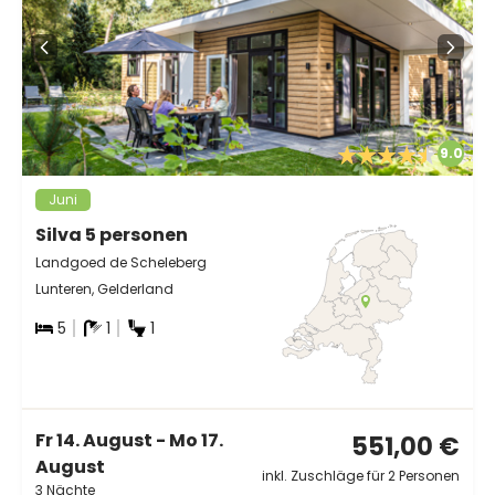
9.0
Juni
Silva 5 personen
Landgoed de Scheleberg
Lunteren, Gelderland
5
1
1
Fr 14. August - Mo 17.
551,00 €
August
inkl. Zuschläge für 2 Personen
3 Nächte