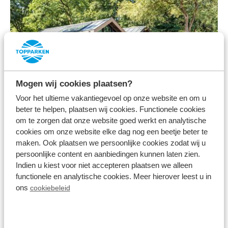
Mogen wij cookies plaatsen?
Voor het ultieme vakantiegevoel op onze website en om u
8.5
beter te helpen, plaatsen wij cookies. Functionele cookies
om te zorgen dat onze website goed werkt en analytische
Juni
cookies om onze website elke dag nog een beetje beter te
Lodge Royal Eco 4
maken. Ook plaatsen we persoonlijke cookies zodat wij u
persoonlijke content en aanbiedingen kunnen laten zien.
personen Wellness
Indien u kiest voor niet accepteren plaatsen we alleen
(Hottub)
functionele en analytische cookies. Meer hierover leest u in
Résidence Lage Vuursche
ons
cookiebeleid
Lage Vuursche, Utrecht
4
1
1