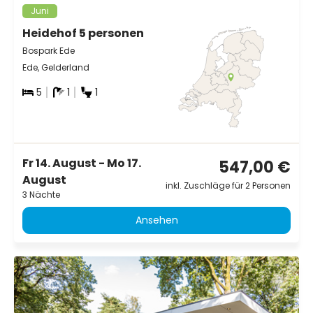
Juni
Heidehof 5 personen
Bospark Ede
Ede, Gelderland
5
1
1
Fr 14. August - Mo 17.
547,00 €
August
inkl. Zuschläge für 2 Personen
3 Nächte
Ansehen