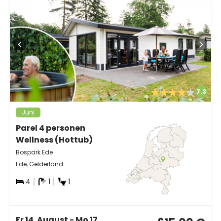
7.3
Juni
Parel 4 personen
Wellness (Hottub)
Bospark Ede
Ede, Gelderland
4
1
1
Fr 14. August - Mo 17.