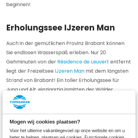
beginnen!
Erholungssee IJzeren Man
Auch in der gemütlichen Provinz Brabant können
Sie endlosen Wasserspaß erleben. Nur 20
Gehminuten von der
Résidence de Leuvert
entfernt
liegt der Freizeitsee
IJzeren Man
mit dem längsten
Strand von Brabant! Ein toller Erholungssee für
Jung und Alt, einzigartig inmitten der Wälder
gelegen. Sie können im Strandbad schwimmen, ein
Tretboot oder ein Boot mieten, etwas essen,
trinken und im Strandhuys essen. Neben dem
Mogen wij cookies plaatsen?
Entspannen und Sonnenbaden können Sie auch
Voor het ultieme vakantiegevoel op onze website en om u
einen sportlichen Tag auf dem Beachvolleyballfeld
beter te helpen, plaatsen wij cookies. Functionele cookies