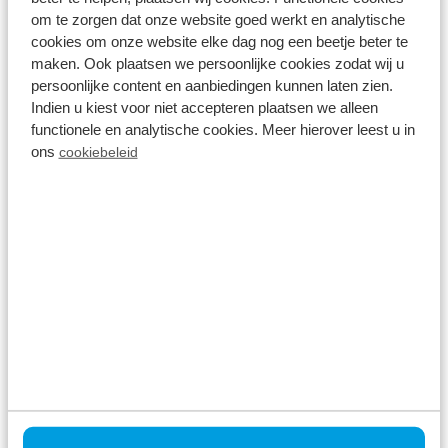
om te zorgen dat onze website goed werkt en analytische
oder dem Fußballplatz verbringen.
cookies om onze website elke dag nog een beetje beter te
maken. Ook plaatsen we persoonlijke cookies zodat wij u
persoonlijke content en aanbiedingen kunnen laten zien.
Erholungssee
Indien u kiest voor niet accepteren plaatsen we alleen
Zevenhuizerplas
functionele en analytische cookies. Meer hierover leest u in
ons
cookiebeleid
Wo sonst kann man in den Niederlanden herrlich
schwimmen gehen? Auf dem Zevenhuizerplas bei
Rotterdam. Hier können Sie einen Nachmittag lang
schwimmen, aber auch ein Boot mieten, Essen
gehen, segeln, surfen oder ein erfrischendes
Getränk auf der Terrasse genießen. Neben einem
schönen Strand finden Sie hier auch einen
Supermarkt und eine Snackbar. Und das alles nur 5
km vom
Parc de IJsselhoeve
entfernt. Besonders