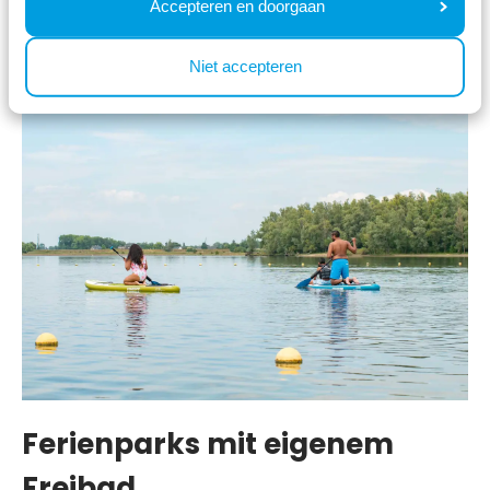
Accepteren en doorgaan
schön ist der kostenlose Parkplatz!
Niet accepteren
Ferienparks mit eigenem
Freibad