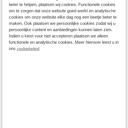
Genießen Sie Ruhe und Komfort in einem sehr
beter te helpen, plaatsen wij cookies. Functionele cookies
om te zorgen dat onze website goed werkt en analytische
kompletten Ferienpark mit Freibad, Sportplatz,
cookies om onze website elke dag nog een beetje beter te
Spielplatz und Restaurant. Ihr Ferienhaus in
maken. Ook plaatsen we persoonlijke cookies zodat wij u
Beekbergen ist auch hundefreundlich und der
persoonlijke content en aanbiedingen kunnen laten zien.
Indien u kiest voor niet accepteren plaatsen we alleen
Ferienpark verfügt über einen Hundespielplatz für
functionele en analytische cookies. Meer hierover leest u in
Ihren vierbeinigen Freund.
ons
cookiebeleid
Bekijk Recreatiepark Beekbergen
Alle Ferienparks in der Veluwe
Entdecken Sie neben Recreatiepark Beekbergen
einen unserer anderen Ferienparks in der
vielseitigen Veluwe: