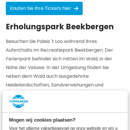
Kaufen Sie Ihre Tickets hier
Erholungspark Beekbergen
Besuchen Sie Paleis 't Loo während Ihres
Aufenthalts im Recreatiepark Beekbergen. Der
Ferienpark befindet sich mitten im Wald, in der
Nähe der Veluwe. In der Umgebung finden Sie
neben dem Wald auch ausgedehnte
Heidelandschaften, Sandverwehungen und
Ackerland. Es gibt verschiedene Fahrrad- und
Wanderrouten: die perfekte Möglichkeit, um die
einzigartige Umgebung während Ihres Urlaubs zu
entdecken.
Mogen wij cookies plaatsen?
Voor het ultieme vakantiegevoel op onze website en om u