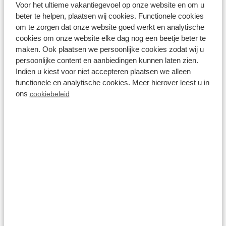
In der Nähe des Nationalparks De Hoge
Voor het ultieme vakantiegevoel op onze website en om u
Veluwe
beter te helpen, plaatsen wij cookies. Functionele cookies
om te zorgen dat onze website goed werkt en analytische
Fr 14. August - Mo 17. August
cookies om onze website elke dag nog een beetje beter te
3 Nächte
Ab:
maken. Ook plaatsen we persoonlijke cookies zodat wij u
460,00 €
2 Gäste
persoonlijke content en aanbiedingen kunnen laten zien.
Indien u kiest voor niet accepteren plaatsen we alleen
functionele en analytische cookies. Meer hierover leest u in
ons
cookiebeleid
Unterkünfte ansehen
Mehr Infos zum Ferienpark