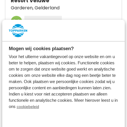
Resort Veluwe
Garderen,
Gelderland
8.6
2077 Bewertungen
Luxuriöses Ferienresort am Waldrand
Moderne Ferienhäuser
Mogen wij cookies plaatsen?
Schwimmbäder, Bowling, Restaurant,
Voor het ultieme vakantiegevoel op onze website en om u
Spielloft und mehr
beter te helpen, plaatsen wij cookies. Functionele cookies
om te zorgen dat onze website goed werkt en analytische
Fr 14. August - Mo 17. August
cookies om onze website elke dag nog een beetje beter te
3 Nächte
Ab:
maken. Ook plaatsen we persoonlijke cookies zodat wij u
589,00 €
2 Gäste
persoonlijke content en aanbiedingen kunnen laten zien.
Indien u kiest voor niet accepteren plaatsen we alleen
functionele en analytische cookies. Meer hierover leest u in
ons
Unterkünfte ansehen
cookiebeleid
Mehr Infos zum Ferienpark