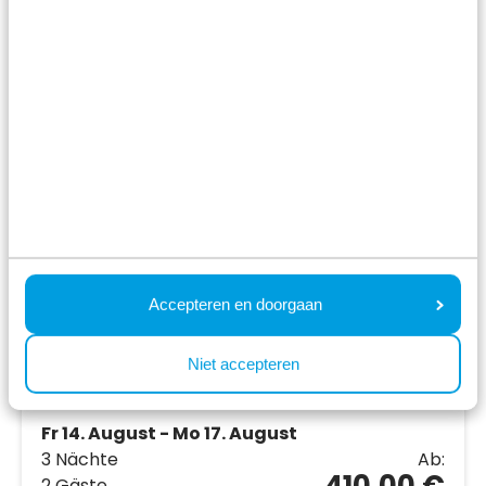
Resort Bosvallei
Ede,
Gelderland
8.0
1087 Bewertungen
Familienpark in den Wäldern der Veluwe
Accepteren en doorgaan
Ferienhäuser, Campingplätze und
Safarizelte
Niet accepteren
Verschiedene Innen- und Außenanlagen
Fr 14. August - Mo 17. August
3 Nächte
Ab:
410,00 €
2 Gäste