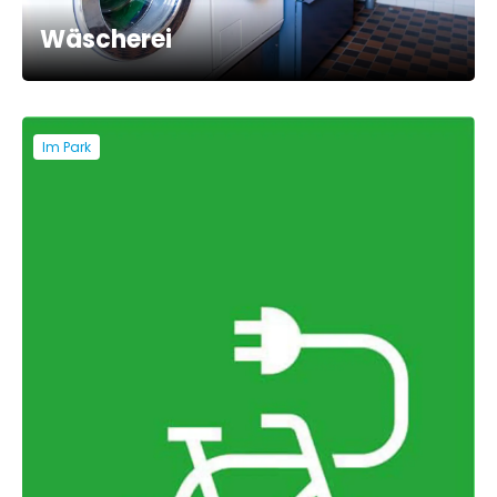
Wäscherei
Im Park