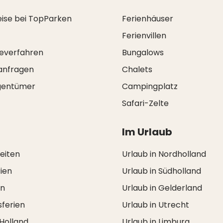
eise bei TopParken
Ferienhäuser
Ferienvillen
everfahren
Bungalows
anfragen
Chalets
igentümer
Campingplatz
Safari-Zelte
Im Urlaub
zeiten
Urlaub in Nordholland
ien
Urlaub in Südholland
en
Urlaub in Gelderland
ferien
Urlaub in Utrecht
 Holland
Urlaub in Limburg