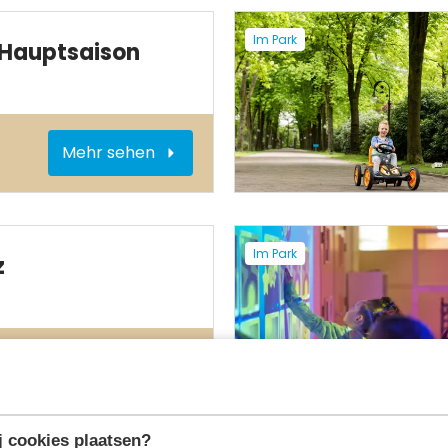
Im Park
 Hauptsaison
Mehr sehen
Im Park
z
Mehr sehen
 cookies plaatsen?