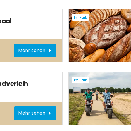
Im Park
pool
Mehr sehen
Im Park
adverleih
Mehr sehen