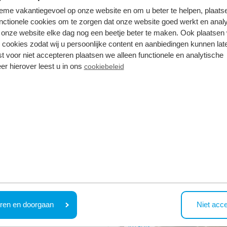
Im Park
tieme vakantiegevoel op onze website en om u beter te helpen, plaatse
nctionele cookies om te zorgen dat onze website goed werkt en analy
onze website elke dag nog een beetje beter te maken. Ook plaatsen
 cookies zodat wij u persoonlijke content en aanbiedingen kunnen late
st voor niet accepteren plaatsen we alleen functionele en analytische
Mehr sehen
er hierover leest u in ons
cookiebeleid
Im Park
ren en doorgaan
Niet acc
Im Park