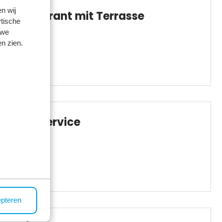
n wij
Restaurant mit Terrasse
tische
 we
n zien.
BBQ-Service
epteren