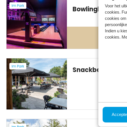
Im Park
Voor het ul
Bowlingbahnen
cookies. Fu
cookies om 
persoonlijke
Indien u kie
cookies. Me
Im Park
Snackbar
Accepte
Im Park