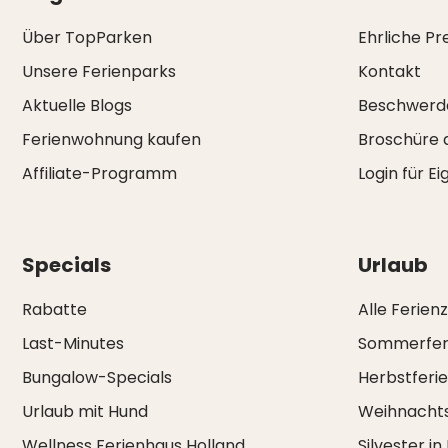
Über TopParken
Ehrliche Pr
Unsere Ferienparks
Kontakt
Aktuelle Blogs
Beschwerd
Ferienwohnung kaufen
Broschüre 
Affiliate-Programm
Login für E
Specials
Urlaub
Rabatte
Alle Ferien
Last-Minutes
Sommerfer
Bungalow-Specials
Herbstferi
Urlaub mit Hund
Weihnachts
Wellness Ferienhaus Holland
Silvester in