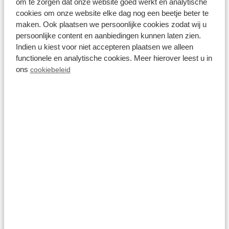
om te zorgen dat onze website goed werkt en analytische
Mehr sehen
cookies om onze website elke dag nog een beetje beter te
maken. Ook plaatsen we persoonlijke cookies zodat wij u
persoonlijke content en aanbiedingen kunnen laten zien.
Indien u kiest voor niet accepteren plaatsen we alleen
Im Park
functionele en analytische cookies. Meer hierover leest u in
ons
cookiebeleid
Interaktive X-Wand
Mehr sehen