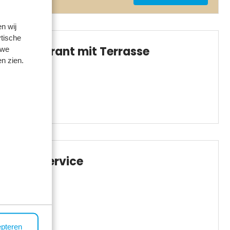
n wij
tische
Restaurant mit Terrasse
 we
n zien.
BBQ-Service
epteren