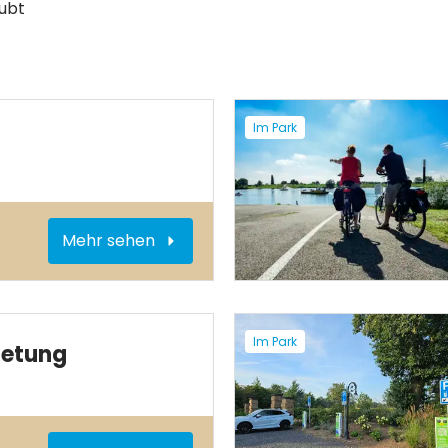
aubt
Im Park
Mehr sehen
Im Park
ietung