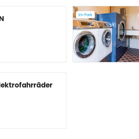
Im Park
N
lektrofahrräder