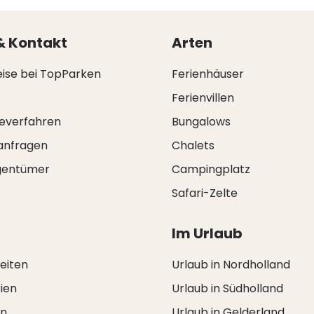
& Kontakt
Arten
eise bei TopParken
Ferienhäuser
Ferienvillen
everfahren
Bungalows
anfragen
Chalets
igentümer
Campingplatz
Safari-Zelte
Im Urlaub
zeiten
Urlaub in Nordholland
ien
Urlaub in Südholland
en
Urlaub in Gelderland