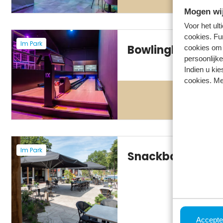
Mogen wij
Voor het ul
cookies. Fu
Im Park
Bowlingbahnen
cookies om 
persoonlijke
Indien u kie
cookies. Me
Im Park
Snackbar
Accepte