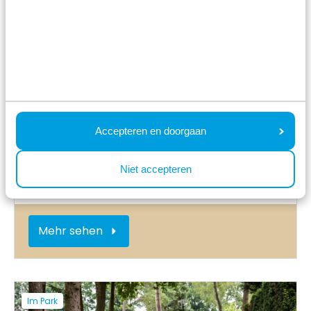
Im Park
Accepteren en doorgaan
Niet accepteren
Animation in der Hauptsaison
Mehr sehen
Im Park