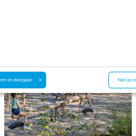
Im Park
ren en doorgaan
Niet acc