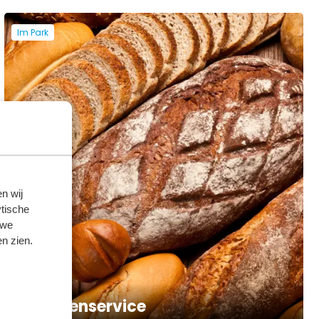
Im Park
n wij
tische
 we
n zien.
Brötchenservice