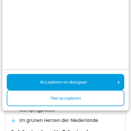
Resort Lexmond
Lexmond,
Utrecht
7.9
265 Bewertungen
Accepteren en doorgaan
Ferienpark mit Erholungsstrand am Fluss
Lek
Niet accepteren
Ferienhäuser, kleine Häuser und
Campingplätze
Im grünen Herzen der Niederlande