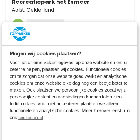
Recreatiepark het Esmeer
Aalst,
Gelderland
8.0
710 Bewertungen
Einzigartige Lage; zwischen dem Esmeer-
See und der Maas
Mogen wij cookies plaatsen?
Direkt neben einem großen Spielplatz und
Voor het ultieme vakantiegevoel op onze website en om u
Erholungsgebiet gelegen
beter te helpen, plaatsen wij cookies. Functionele cookies
om te zorgen dat onze website goed werkt en analytische
In der Nähe des Nationalparks Biesbosch
cookies om onze website elke dag nog een beetje beter te
Fr 4. September - Mo 7. September
maken. Ook plaatsen we persoonlijke cookies zodat wij u
3 Nächte
Ab:
persoonlijke content en aanbiedingen kunnen laten zien.
399,00 €
Indien u kiest voor niet accepteren plaatsen we alleen
2 Gäste
functionele en analytische cookies. Meer hierover leest u in
ons
cookiebeleid
Unterkünfte ansehen