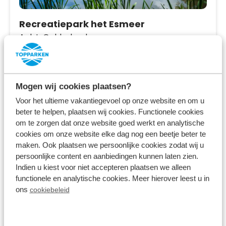
Recreatiepark het Esmeer
Aalst,
Gelderland
8.0
712 Bewertungen
Einzigartige Lage; zwischen dem Esmeer-
Mogen wij cookies plaatsen?
See und der Maas
Voor het ultieme vakantiegevoel op onze website en om u
beter te helpen, plaatsen wij cookies. Functionele cookies
Direkt neben einem großen Spielplatz und
om te zorgen dat onze website goed werkt en analytische
Erholungsgebiet gelegen
cookies om onze website elke dag nog een beetje beter te
In der Nähe des Nationalparks Biesbosch
maken. Ook plaatsen we persoonlijke cookies zodat wij u
persoonlijke content en aanbiedingen kunnen laten zien.
Mo 10. August - Fr 14. August
Indien u kiest voor niet accepteren plaatsen we alleen
4 Nächte
Ab:
functionele en analytische cookies. Meer hierover leest u in
580,00 €
2 Gäste
ons
cookiebeleid