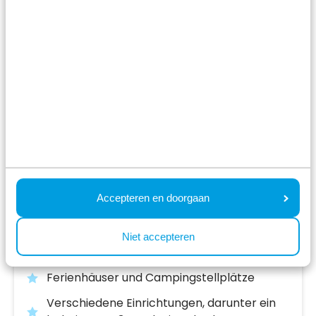
Recreatiepark de Wielerbaan
Wageningen,
Gelderland
Accepteren en doorgaan
7.0
289 Bewertungen
Einzigartige, naturreiche Lage an der
Niet accepteren
Veluwe
Ferienhäuser und Campingstellplätze
Verschiedene Einrichtungen, darunter ein