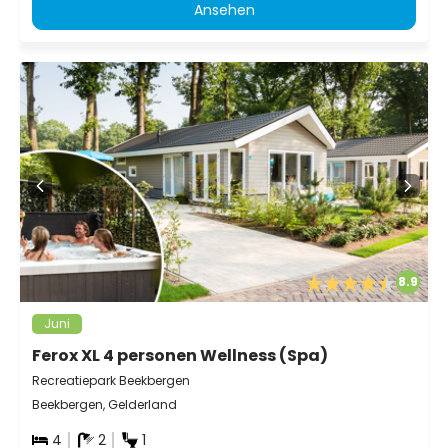
Ansehen
8.9
Juni
Ferox XL 4 personen Wellness (Spa)
Recreatiepark Beekbergen
Beekbergen, Gelderland
4
2
1