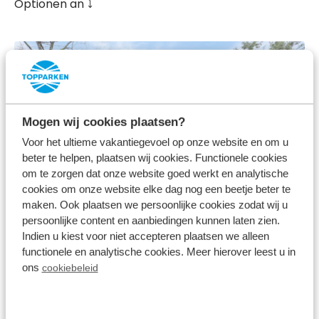
Optionen an ⤵️
Mogen wij cookies plaatsen?
Voor het ultieme vakantiegevoel op onze website en om u
beter te helpen, plaatsen wij cookies. Functionele cookies
om te zorgen dat onze website goed werkt en analytische
cookies om onze website elke dag nog een beetje beter te
8.3
maken. Ook plaatsen we persoonlijke cookies zodat wij u
persoonlijke content en aanbiedingen kunnen laten zien.
Juni
Indien u kiest voor niet accepteren plaatsen we alleen
Belverdere 6 personen
functionele en analytische cookies. Meer hierover leest u in
ons
Recreatiepark Beekbergen
cookiebeleid
Beekbergen, Gelderland
6
2
1