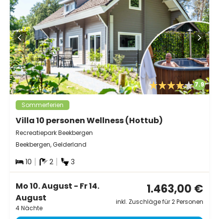
7.9
Sommerferien
Villa 10 personen Wellness (Hottub)
Recreatiepark Beekbergen
Beekbergen, Gelderland
10
2
3
Mo 10. August - Fr 14.
1.463,00 €
August
inkl. Zuschläge für 2 Personen
4 Nächte