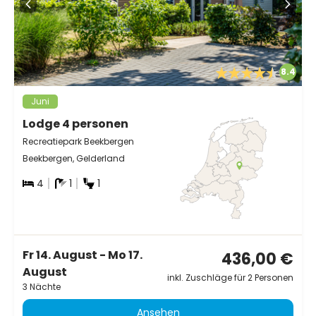
8.4
Juni
Lodge 4 personen
Recreatiepark Beekbergen
Beekbergen, Gelderland
4
1
1
Fr 14. August - Mo 17.
436,00 €
August
inkl. Zuschläge für 2 Personen
3 Nächte
Ansehen