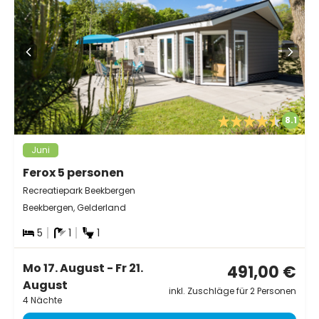
8.1
Juni
Ferox 5 personen
Recreatiepark Beekbergen
Beekbergen, Gelderland
5
1
1
Mo 17. August - Fr 21.
491,00 €
August
inkl. Zuschläge für 2 Personen
4 Nächte