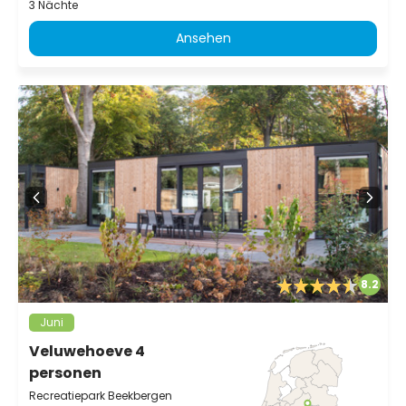
3 Nächte
Ansehen
8.2
Juni
Veluwehoeve 4
personen
Recreatiepark Beekbergen