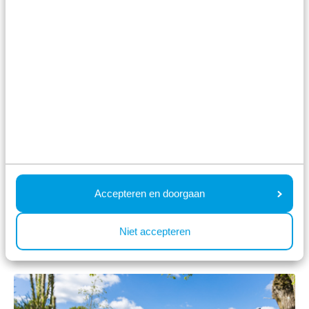
8.4
Juni
Module special 6 personen
Recreatiepark Beekbergen
Beekbergen, Gelderland
6
1
1
Mo 17. August - Fr 21.
584,00 €
Accepteren en doorgaan
August
inkl. Zuschläge für 2 Personen
4 Nächte
Niet accepteren
Ansehen