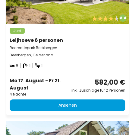
8.4
Juni
Leijhoeve 6 personen
Recreatiepark Beekbergen
Beekbergen, Gelderland
6
1
1
Mo 17. August - Fr 21.
582,00 €
August
inkl. Zuschläge für 2 Personen
4 Nächte
Ansehen