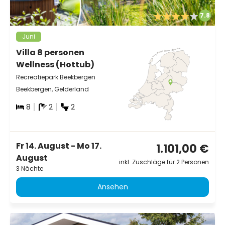
7.8
Juni
Villa 8 personen
Wellness (Hottub)
Recreatiepark Beekbergen
Beekbergen, Gelderland
8
2
2
Fr 14. August - Mo 17.
1.101,00 €
August
inkl. Zuschläge für 2 Personen
3 Nächte
Ansehen