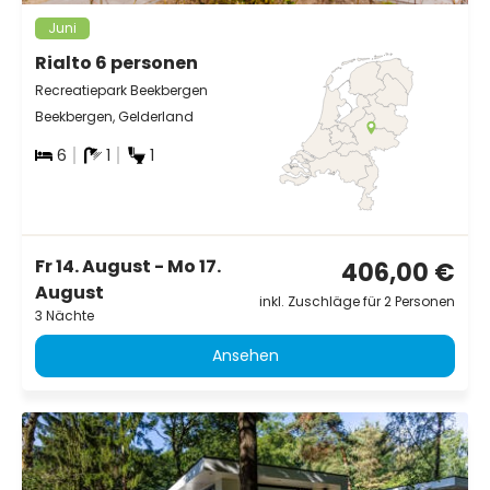
Juni
Rialto 6 personen
Recreatiepark Beekbergen
Beekbergen, Gelderland
6
1
1
Fr 14. August - Mo 17.
406,00 €
August
inkl. Zuschläge für 2 Personen
3 Nächte
Ansehen