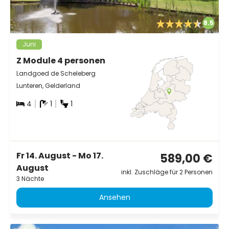
8.5
Juni
Z Module 4 personen
Landgoed de Scheleberg
Lunteren, Gelderland
4
1
1
Fr 14. August - Mo 17.
589,00 €
August
inkl. Zuschläge für 2 Personen
3 Nächte
Ansehen