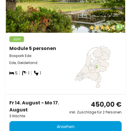
8.1
Juni
Module 5 personen
Bospark Ede
Ede, Gelderland
5
1
1
Fr 14. August - Mo 17.
450,00 €
August
inkl. Zuschläge für 2 Personen
3 Nächte
Ansehen