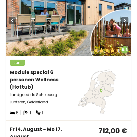
8.6
Juni
Module special 6
personen Wellness
(Hottub)
Landgoed de Scheleberg
Lunteren, Gelderland
6
1
1
Fr 14. August - Mo 17.
712,00 €
August