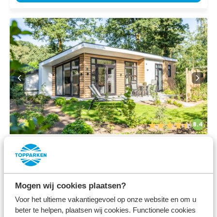
8.4
Juni
Silva 4 personen
Bospark Ede
Ede, Gelderland
Mogen wij cookies plaatsen?
Voor het ultieme vakantiegevoel op onze website en om u
4
1
1
beter te helpen, plaatsen wij cookies. Functionele cookies