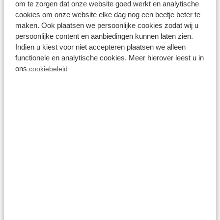
om te zorgen dat onze website goed werkt en analytische
cookies om onze website elke dag nog een beetje beter te
maken. Ook plaatsen we persoonlijke cookies zodat wij u
Fr 14. August - Mo 17.
496,00 €
persoonlijke content en aanbiedingen kunnen laten zien.
August
Indien u kiest voor niet accepteren plaatsen we alleen
inkl. Zuschläge für 2 Personen
3 Nächte
functionele en analytische cookies. Meer hierover leest u in
ons
cookiebeleid
Ansehen
8.3