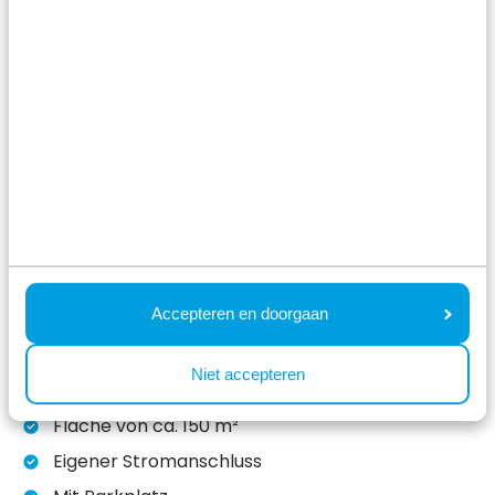
Betriebsgebäude mit Rezeption, ein renoviertes
Sanitärgebäude, eine stimmungsvolle Gastronomie
mit Dachterrasse und ein Außenschwimmbad mit
Kinderbecken. Außerdem fügt sich die renovierte
Infrastruktur perfekt in die natürliche Umgebung
des Resort Lexmond ein. Auch Ihr vierbeiniger
Freund ist willkommen, so dass Sie mit der ganzen
Familie Urlaubserinnerungen schaffen können.
Wann erleben Sie entspanntes Campen auf
Accepteren en doorgaan
unserem Campingplatz bei Utrecht?
Über die Spielfelder
Niet accepteren
Fläche von ca. 150 m²
Eigener Stromanschluss