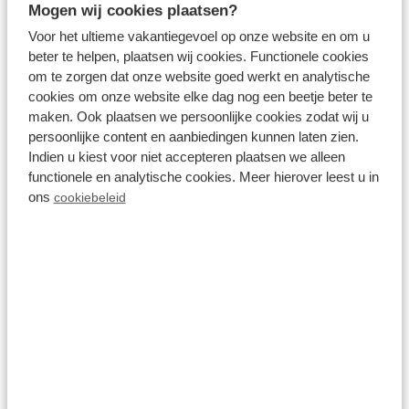
Mogen wij cookies plaatsen?
Voor het ultieme vakantiegevoel op onze website en om u
beter te helpen, plaatsen wij cookies. Functionele cookies
om te zorgen dat onze website goed werkt en analytische
Alle Medien
cookies om onze website elke dag nog een beetje beter te
maken. Ook plaatsen we persoonlijke cookies zodat wij u
Resort Lexmond: Camping in
persoonlijke content en aanbiedingen kunnen laten zien.
Indien u kiest voor niet accepteren plaatsen we alleen
der Nähe von Utrecht
functionele en analytische cookies. Meer hierover leest u in
ons
cookiebeleid
Wenn Sie auf der Suche nach einem Campingplatz
in der Nähe von Utrecht sind, aber nicht im Trubel
der Stadt übernachten möchten, heißen wir Sie
herzlich willkommen im Resort Lexmond. Dieser
Campingplatz befindet sich in
Lexmond
, 25
Autominuten von Utrecht entfernt. Wenn Sie auf
unserem Campingplatz campen, genießen Sie
komfortable Einrichtungen wie ein