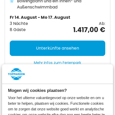
Bowlingbahn und ein Innen- und
Außenschwimmbad
Fr 14. August - Mo 17. August
3 Nächte
Ab:
1.417,00 €
8 Gäste
Unterkünfte ansehen
Mehr Infos zum Ferienpark
Ferienhaus für 8 Personen bei
Mogen wij cookies plaatsen?
TopParken
Voor het ultieme vakantiegevoel op onze website en om u
beter te helpen, plaatsen wij cookies. Functionele cookies
Wenn Sie mit 8 Personen in den Urlaub fahren, ist es
om te zorgen dat onze website goed werkt en analytische
cookies om onze website elke dag nog een beetje beter te