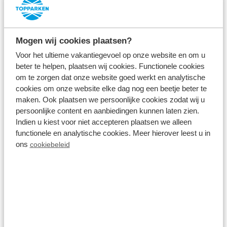
Fr 14. August - Mo 17.
539,00 €
August
inkl. Zuschläge für 2 Personen
3 Nächte
Mogen wij cookies plaatsen?
Ansehen
Voor het ultieme vakantiegevoel op onze website en om u
beter te helpen, plaatsen wij cookies. Functionele cookies
om te zorgen dat onze website goed werkt en analytische
cookies om onze website elke dag nog een beetje beter te
maken. Ook plaatsen we persoonlijke cookies zodat wij u
persoonlijke content en aanbiedingen kunnen laten zien.
Indien u kiest voor niet accepteren plaatsen we alleen
functionele en analytische cookies. Meer hierover leest u in
ons
cookiebeleid
8.1
Juni