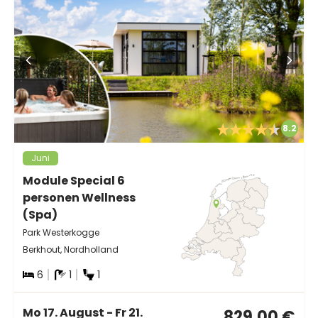
8.2
Juni
Module Special 6
personen Wellness
(Spa)
Park Westerkogge
Berkhout, Nordholland
6
1
1
Mo 17. August - Fr 21.
829,00 €