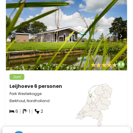
8.6
Juni
Leijhoeve 6 personen
Park Westerkogge
Berkhout, Nordholland
6
1
2