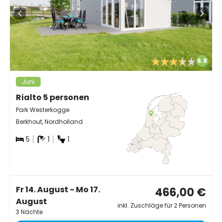
6.8
Juni
Rialto 5 personen
Park Westerkogge
Berkhout, Nordholland
5
1
1
Fr 14. August - Mo 17.
466,00 €
August
inkl. Zuschläge für 2 Personen
3 Nächte