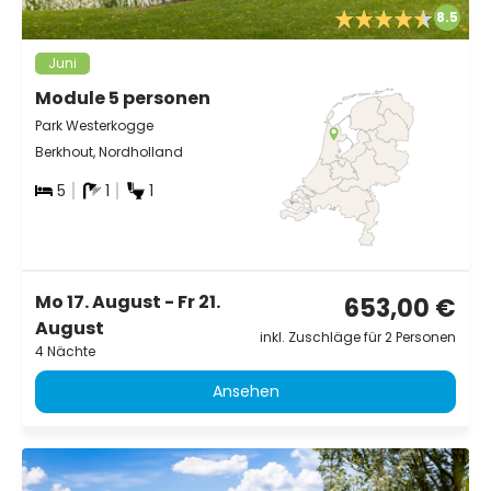
8.5
Juni
Module 5 personen
Park Westerkogge
Berkhout, Nordholland
5
1
1
Mo 17. August - Fr 21.
653,00 €
August
inkl. Zuschläge für 2 Personen
4 Nächte
Ansehen