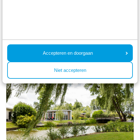
4
1
1
Mo 17. August - Fr 21.
552,00 €
August
inkl. Zuschläge für 2 Personen
4 Nächte
Accepteren en doorgaan
Ansehen
Niet accepteren