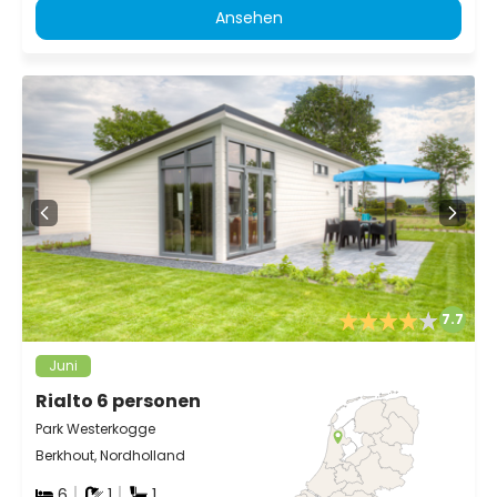
Ansehen
7.7
Juni
Rialto 6 personen
Park Westerkogge
Berkhout, Nordholland
6
1
1