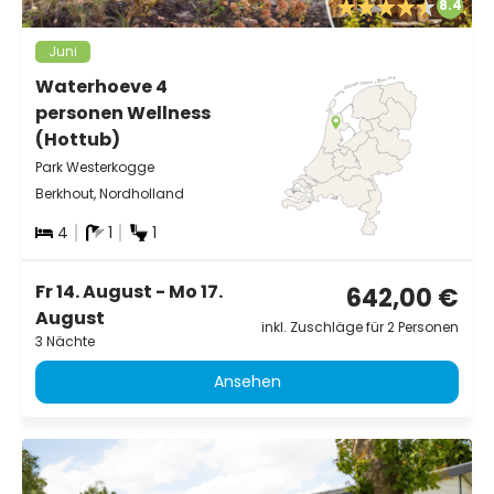
8.4
Juni
Waterhoeve 4
personen Wellness
(Hottub)
Park Westerkogge
Berkhout, Nordholland
4
1
1
Fr 14. August - Mo 17.
642,00 €
August
inkl. Zuschläge für 2 Personen
3 Nächte
Ansehen