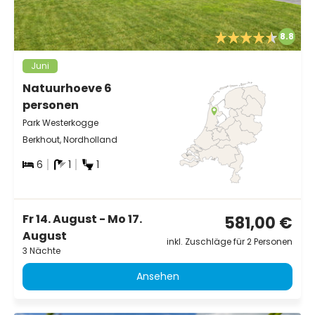
8.8
Juni
Natuurhoeve 6
personen
Park Westerkogge
Berkhout, Nordholland
6
1
1
Fr 14. August - Mo 17.
581,00 €
August
inkl. Zuschläge für 2 Personen
3 Nächte
Ansehen