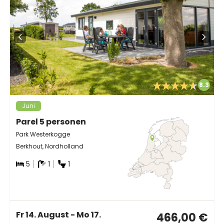
8.3
Juni
Parel 5 personen
Park Westerkogge
Berkhout, Nordholland
5
1
1
Fr 14. August - Mo 17.
466,00 €