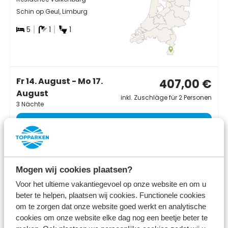
Schin op Geul, Limburg
5
1
1
Fr 14. August - Mo 17.
407,00 €
August
inkl. Zuschläge für 2 Personen
3 Nächte
Ansehen
Das war Ihre Auswahl – hier kommt
Mogen wij cookies plaatsen?
die Inspiration!
Voor het ultieme vakantiegevoel op onze website en om u
beter te helpen, plaatsen wij cookies. Functionele cookies
Wählen Sie einen anderen Anreise- und/oder
om te zorgen dat onze website goed werkt en analytische
Abreisetag oder sehen Sie sich die folgenden
cookies om onze website elke dag nog een beetje beter te
Optionen an ⤵️