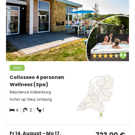
8.4
Juni
Collosseo 4 personen
Wellness (Spa)
Résidence Valkenburg
Schin op Geul, Limburg
4
2
1
Fr 14. August - Mo 17.