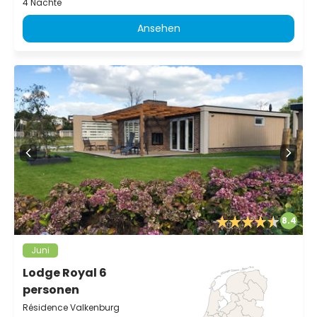
4 Nächte
Ansehen
8.4
Juni
Lodge Royal 6
personen
Résidence Valkenburg