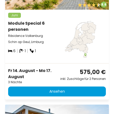
8.6
Juni
Module Special 6
personen
Résidence Valkenburg
Schin op Geul, Limburg
6
1
1
Fr 14. August - Mo 17.
575,00 €
August
inkl. Zuschläge für 2 Personen
3 Nächte
Ansehen