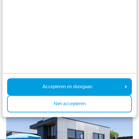
Juni
Module Special 6
personen Wellness
(Hottub)
Résidence Valkenburg
Schin op Geul, Limburg
6
1
1
Mo 17. August - Fr 21.
896,00 €
August
inkl. Zuschläge für 2 Personen
Accepteren en doorgaan
4 Nächte
Ansehen
Niet accepteren