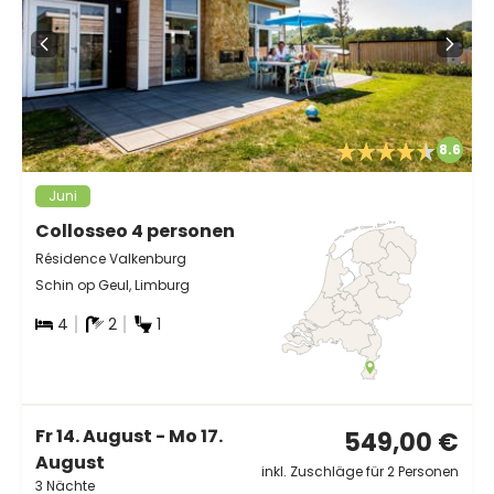
8.6
Juni
Collosseo 4 personen
Résidence Valkenburg
Schin op Geul, Limburg
4
2
1
Fr 14. August - Mo 17.
549,00 €
August
inkl. Zuschläge für 2 Personen
3 Nächte