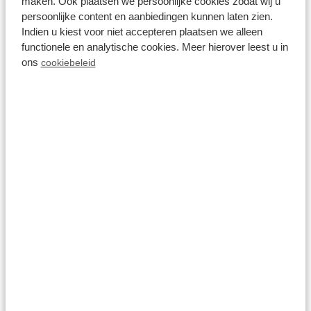
maken. Ook plaatsen we persoonlijke cookies zodat wij u
persoonlijke content en aanbiedingen kunnen laten zien.
Indien u kiest voor niet accepteren plaatsen we alleen
functionele en analytische cookies. Meer hierover leest u in
ons
cookiebeleid
8.1
Juni
Z Module 6 personen
Résidence Valkenburg
Schin op Geul, Limburg
6
1
2